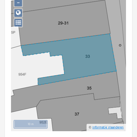
−
Persoon of collectief
Downloads
Hergebruik
Aanmelden
10 m
©
Informatie Vlaanderen