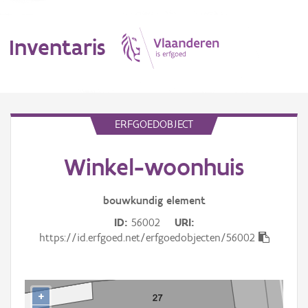
Inventaris
MENU
ERFGOEDOBJECT
Winkel-woonhuis
Erfgoedobject
Aanduidingsobject
bouwkundig
element
ID
56002
URI
Waarneming
https://id.erfgoed.net/erfgoedobjecten/56002
Thema
Gebeurtenis
+