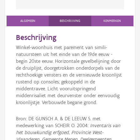
ALGEMEEN
BESCHRIJVING
KENMERKEN
Beschrijving
Winkel-woonhuis met parement van simili-
natuursteen uit het einde van de 19de eeuw -
begin 20ste eeuw. Horizontale gevelbelijning door
de druiplijst, doorgetrokken onderdorpels van de
rechthoekige vensters en de vernieuwde kroonlijst
rustend op consoles; gekoppeld in de
middentravee. Licht vooruitspringend
middenrisaliet met deurvenster onder eenvoudig
kroonlijstje. Verbouwde begane grond.
Bron: DE GUNSCH A. & DE LEEUW S. met
medewerking van SCHEIR O. 2004:
Inventaris van
het bouwkundig erfgoed, Provincie West-
Vlaanderen, Gemeente Menen, Deelgemeenten