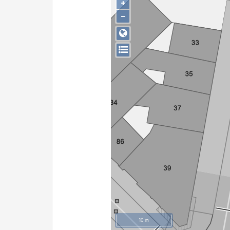
+
−
10 m