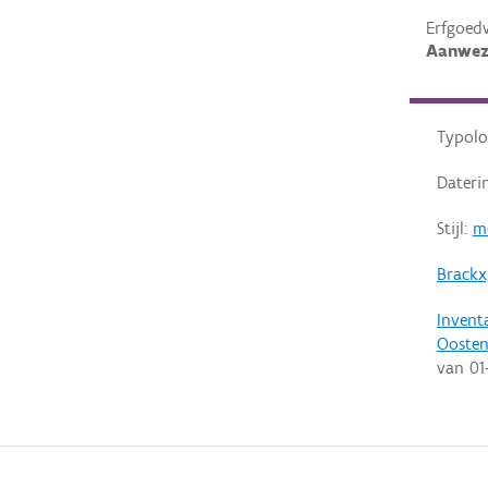
Erfgoed
Aanwez
Typolo
Dateri
Stijl:
m
Brackx
Invent
Ooste
van
01