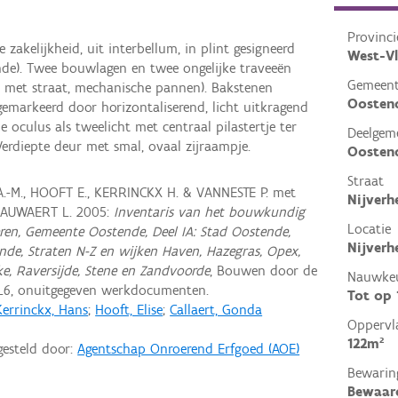
Provinci
zakelijkheid, uit interbellum, in plint gesigneerd
West-V
nde). Twee bouwlagen en twee ongelijke traveeën
Gemeen
 met straat, mechanische pannen). Bakstenen
Oosten
emarkeerd door horizontaliserend, licht uitkragend
e oculus als tweelicht met centraal pilastertje ter
Deelgem
erdiepte deur met smal, ovaal zijraampje.
Oosten
Straat
A.-M., HOOFT E., KERRINCKX H. & VANNESTE P. met
Nijverh
NAUWAERT L. 2005:
Inventaris van het bouwkundig
Locatie
ren, Gemeente Oostende, Deel IA: Stad Oostende,
Nijverh
ende, Straten N-Z en wijken Haven, Hazegras, Opex,
ke, Raversijde, Stene en Zandvoorde
, Bouwen door de
Nauwkeu
L6, onuitgegeven werkdocumenten.
Tot op
Kerrinckx, Hans
;
Hooft, Elise
;
Callaert, Gonda
Oppervl
122m²
gesteld door:
Agentschap Onroerend Erfgoed (AOE)
Bewarin
Bewaar