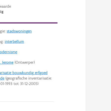
waarde
ig
gie:
stadswoningen
ng:
interbellum
odernisme
, Jerome
(Ontwerper)
arisatie bouwkundig erfgoed
nde
(geografische inventarisatie:
-01-1993
tot
31-12-2005
)