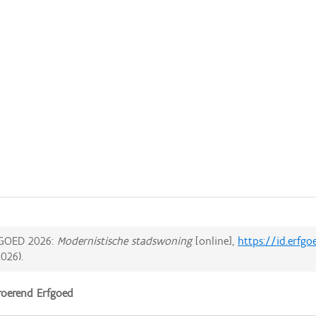
GOED 2026:
Modernistische stadswoning
[online],
https://id.erfg
2026
).
oerend Erfgoed