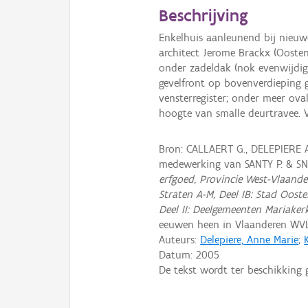
Beschrijving
Enkelhuis aanleunend bij nieuwe 
architect Jerome Brackx (Ooste
onder zadeldak (nok evenwijdig
gevelfront op bovenverdieping g
vensterregister; onder meer oval
hoogte van smalle deurtravee. V
Bron: CALLAERT G., DELEPIERE 
medewerking van SANTY P. & S
erfgoed, Provincie West-Vlaande
Straten A-M, Deel IB: Stad Oost
Deel II: Deelgemeenten Mariaker
eeuwen heen in Vlaanderen WV
Auteurs:
Delepiere, Anne Marie
;
Datum:
2005
De tekst wordt ter beschikking 