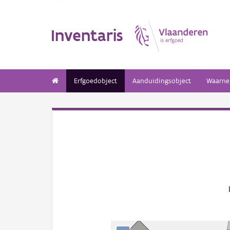
Inventaris
Erfgoedobject
Aanduidingsobject
Waarne