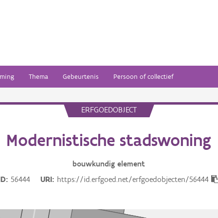
ming
Thema
Gebeurtenis
Persoon of collectief
ERFGOEDOBJECT
Modernistische stadswoning
bouwkundig
element
ID
56444
URI
https://id.erfgoed.net/erfgoedobjecten/56444