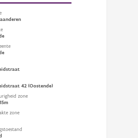
e
laanderen
te
de
eente
de
eidstraat
eidstraat 42 (Oostende)
righeid zone
 15m
akte zone
gstoestand
d