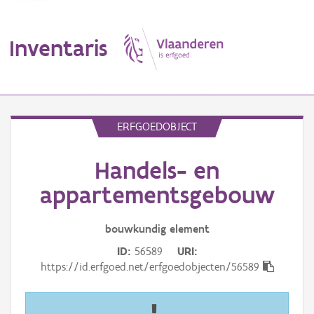
Inventaris
MENU
ERFGOEDOBJECT
Handels- en
Erfgoedobject
appartementsgebouw
Aanduidingsobject
bouwkundig
element
Waarneming
ID
56589
URI
Thema
https://id.erfgoed.net/erfgoedobjecten/56589
Gebeurtenis