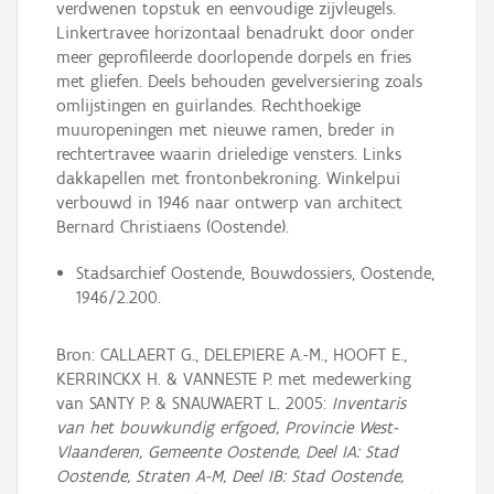
verdwenen topstuk en eenvoudige zijvleugels.
Linkertravee horizontaal benadrukt door onder
meer geprofileerde doorlopende dorpels en fries
met gliefen. Deels behouden gevelversiering zoals
omlijstingen en guirlandes. Rechthoekige
muuropeningen met nieuwe ramen, breder in
rechtertravee waarin drieledige vensters. Links
dakkapellen met frontonbekroning. Winkelpui
verbouwd in 1946 naar ontwerp van architect
Bernard Christiaens (Oostende).
Stadsarchief Oostende, Bouwdossiers, Oostende,
1946/2.200.
Bron: CALLAERT G., DELEPIERE A.-M., HOOFT E.,
KERRINCKX H. & VANNESTE P. met medewerking
van SANTY P. & SNAUWAERT L. 2005:
Inventaris
van het bouwkundig erfgoed, Provincie West-
Vlaanderen, Gemeente Oostende, Deel IA: Stad
Oostende, Straten A-M, Deel IB: Stad Oostende,