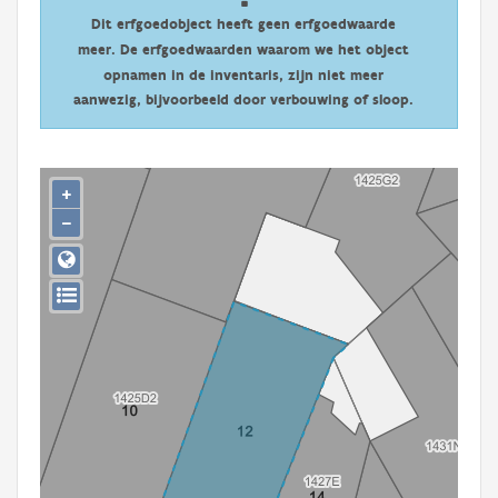
Persoon of collectief
Dit erfgoedobject heeft geen erfgoedwaarde
meer. De erfgoedwaarden waarom we het object
Downloads
opnamen in de inventaris, zijn niet meer
aanwezig, bijvoorbeeld door verbouwing of sloop.
Hergebruik
Aanmelden
+
−