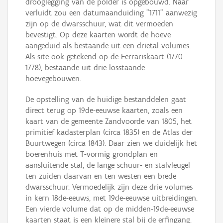
drooglegging van de polder is opgebouwd. Naar
verluidt zou een datumaanduiding "1711" aanwezig
zijn op de dwarsschuur, wat dit vermoeden
bevestigt. Op deze kaarten wordt de hoeve
aangeduid als bestaande uit een drietal volumes.
Als site ook getekend op de Ferrariskaart (1770-
1778), bestaande uit drie losstaande
hoevegebouwen.
De opstelling van de huidige bestanddelen gaat
direct terug op 19de-eeuwse kaarten, zoals een
kaart van de gemeente Zandvoorde van 1805, het
primitief kadasterplan (circa 1835) en de Atlas der
Buurtwegen (circa 1843). Daar zien we duidelijk het
boerenhuis met T-vormig grondplan en
aansluitende stal, de lange schuur- en stalvleugel
ten zuiden daarvan en ten westen een brede
dwarsschuur. Vermoedelijk zijn deze drie volumes
in kern 18de-eeuws, met 19de-eeuwse uitbreidingen.
Een vierde volume dat op de midden-19de-eeuwse
kaarten staat is een kleinere stal bij de erfingang.