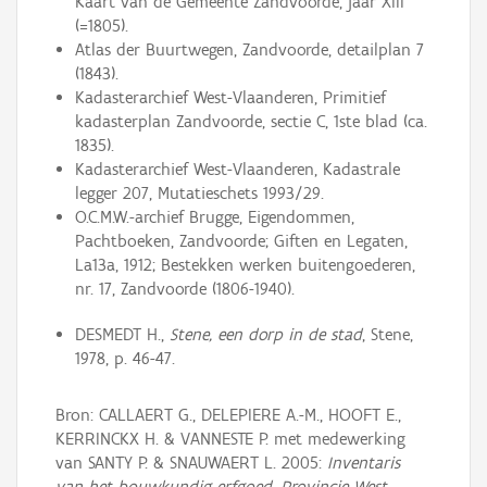
Kaart van de Gemeente Zandvoorde, jaar XIII
(=1805).
Atlas der Buurtwegen, Zandvoorde, detailplan 7
(1843).
Kadasterarchief West-Vlaanderen, Primitief
kadasterplan Zandvoorde, sectie C, 1ste blad (ca.
1835).
Kadasterarchief West-Vlaanderen, Kadastrale
legger 207, Mutatieschets 1993/29.
O.C.M.W.-archief Brugge, Eigendommen,
Pachtboeken, Zandvoorde; Giften en Legaten,
La13a, 1912; Bestekken werken buitengoederen,
nr. 17, Zandvoorde (1806-1940).
DESMEDT H.,
Stene, een dorp in de stad
, Stene,
1978, p. 46-47.
Bron: CALLAERT G., DELEPIERE A.-M., HOOFT E.,
KERRINCKX H. & VANNESTE P. met medewerking
van SANTY P. & SNAUWAERT L. 2005:
Inventaris
van het bouwkundig erfgoed, Provincie West-