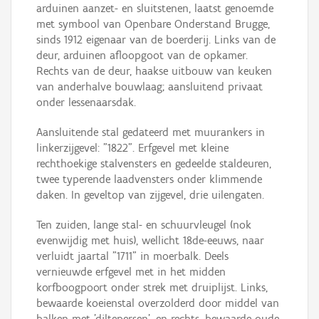
arduinen aanzet- en sluitstenen, laatst genoemde
met symbool van Openbare Onderstand Brugge,
sinds 1912 eigenaar van de boerderij. Links van de
deur, arduinen afloopgoot van de opkamer.
Rechts van de deur, haakse uitbouw van keuken
van anderhalve bouwlaag; aansluitend privaat
onder lessenaarsdak.
Aansluitende stal gedateerd met muurankers in
linkerzijgevel: "1822". Erfgevel met kleine
rechthoekige stalvensters en gedeelde staldeuren,
twee typerende laadvensters onder klimmende
daken. In geveltop van zijgevel, drie uilengaten.
Ten zuiden, lange stal- en schuurvleugel (nok
evenwijdig met huis), wellicht 18de-eeuws, naar
verluidt jaartal "1711" in moerbalk. Deels
vernieuwde erfgevel met in het midden
korfboogpoort onder strek met druiplijst. Links,
bewaarde koeienstal overzolderd door middel van
balken met 'diltepersen', en rechts, bewaarde oude