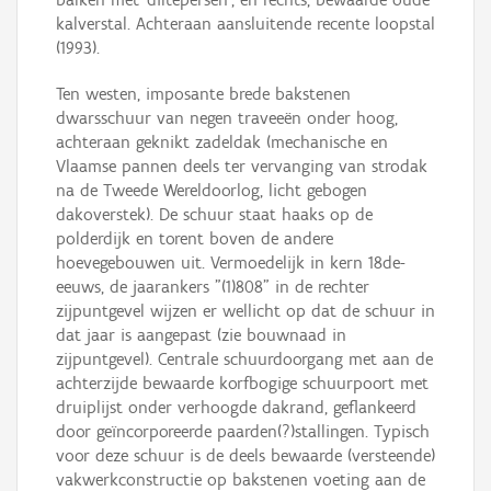
kalverstal. Achteraan aansluitende recente loopstal
(1993).
Ten westen, imposante brede bakstenen
dwarsschuur van negen traveeën onder hoog,
achteraan geknikt zadeldak (mechanische en
Vlaamse pannen deels ter vervanging van strodak
na de Tweede Wereldoorlog, licht gebogen
dakoverstek). De schuur staat haaks op de
polderdijk en torent boven de andere
hoevegebouwen uit. Vermoedelijk in kern 18de-
eeuws, de jaarankers "(1)808" in de rechter
zijpuntgevel wijzen er wellicht op dat de schuur in
dat jaar is aangepast (zie bouwnaad in
zijpuntgevel). Centrale schuurdoorgang met aan de
achterzijde bewaarde korfbogige schuurpoort met
druiplijst onder verhoogde dakrand, geflankeerd
door geïncorporeerde paarden(?)stallingen. Typisch
voor deze schuur is de deels bewaarde (versteende)
vakwerkconstructie op bakstenen voeting aan de