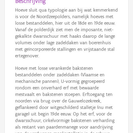
Beschrijving
Hoeve sluit qua typologie aan bij wat kenmerkend
is voor de Noordzeepolders, namelijk hoeves met
losse bestanddelen, hier uit de 18de en 19de eeuw.
Vanaf de polderdijk ziet men de imposante, niet-
gekalkte dwarsschuur met haaks daarop de lange
volumes onder lage zadeldaken van boerenhuis
met geïncorporeerde stallingen en vrijstaande stal
ertegenover.
Hoeve met losse verankerde bakstenen
bestanddelen onder zadeldaken (Vlaamse en
mechanische pannen), U-vormig gegroepeerd
rondom een onverhard erf met bewaarde
mestvaalt en bakstenen stoepen. Erftoegang ten
noorden via brug over de Gauwelozekreek,
geflankeerd door witgeschilderd stalletje (nu met
garage) uit begin 19de eeuw. Op het erf, voor de
dwarsschuur, cirkelvormige bakstenen verharding
als restant van paardenmanege voor aandrijving