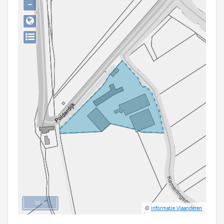
−
Persoon of collectief
Downloads
Hergebruik
Aanmelden
50 m
©
Informatie Vlaanderen