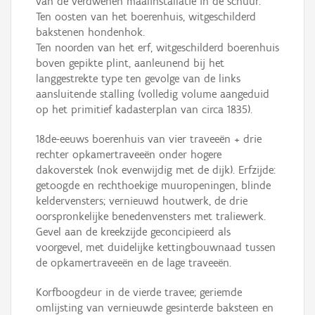
van de verdwenen maalinstallatie in de schuur.
Ten oosten van het boerenhuis, witgeschilderd
bakstenen hondenhok.
Ten noorden van het erf, witgeschilderd boerenhuis
boven gepikte plint, aanleunend bij het
langgestrekte type ten gevolge van de links
aansluitende stalling (volledig volume aangeduid
op het primitief kadasterplan van circa 1835).
18de-eeuws boerenhuis van vier traveeën + drie
rechter opkamertraveeën onder hogere
dakoverstek (nok evenwijdig met de dijk). Erfzijde:
getoogde en rechthoekige muuropeningen, blinde
keldervensters; vernieuwd houtwerk, de drie
oorspronkelijke benedenvensters met traliewerk.
Gevel aan de kreekzijde geconcipieerd als
voorgevel, met duidelijke kettingbouwnaad tussen
de opkamertraveeën en de lage traveeën.
Korfboogdeur in de vierde travee; geriemde
omlijsting van vernieuwde gesinterde baksteen en