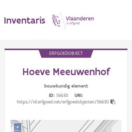
Inventaris
MENU
ERFGOEDOBJECT
Hoeve Meeuwenhof
Erfgoedobject
Aanduidingsobject
bouwkundig
element
ID
56630
URI
Waarneming
https://id.erfgoed.net/erfgoedobjecten/56630
Thema
Gebeurtenis
+