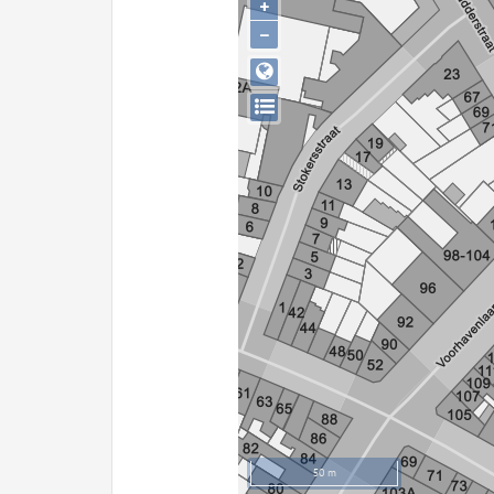
+
−
50 m