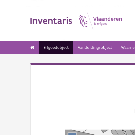
Inventaris
Erfgoedobject
Aanduidingsobject
Waarne