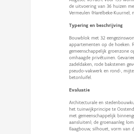
de uitvoering van 36 huizen m
Vermeulen (Harelbeke-Kuurne), 
Typering en beschrijving
Bouwblok met 32 eengezinswoni
appartementen op de hoeken. R
gemeenschappelijk groenzone o
omhaagde privétuinen. Gevariee
zadeldaken, rode bakstenen ge
pseudo-vakwerk en rond-, mijte
betonluifel.
Evaluatie
Architecturale en stedenbouwku
het tuinwijkprincipe te Oostend
met gemeenschappelijk binnenge
aansluiten), de groenaanleg (o
(laagbouw, silhouet, vorm van de