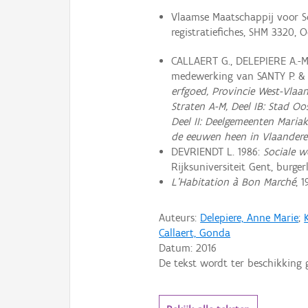
Vlaamse Maatschappij voor So
registratiefiches, SHM 3320,
CALLAERT G., DELEPIERE A.-M
medewerking van SANTY P. 
erfgoed, Provincie West-Vlaa
Straten A-M, Deel IB: Stad Oo
Deel II: Deelgemeenten Maria
de eeuwen heen in Vlaander
DEVRIENDT L. 1986:
Sociale 
Rijksuniversiteit Gent, burgerl
L’Habitation à Bon Marché
, 1
Auteurs:
Delepiere, Anne Marie
;
Callaert, Gonda
Datum:
2016
De tekst wordt ter beschikking 