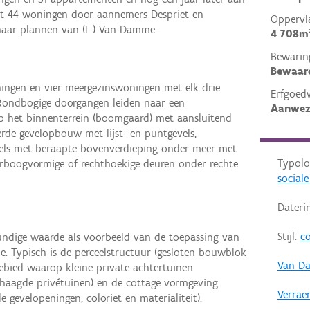
et 44 woningen door aannemers Despriet en
Oppervl
naar plannen van (L.) Van Damme.
4 708m
Bewarin
Bewaar
ngen en vier meergezinswoningen met elk drie
Erfgoed
ondbogige doorgangen leiden naar een
Aanwez
p het binnenterrein (boomgaard) met aansluitend
rde gevelopbouw met lijst- en puntgevels,
vels met beraapte bovenverdieping onder meer met
Typolo
rboogvormige of rechthoekige deuren onder rechte
social
Dateri
Stijl:
co
ndige waarde als voorbeeld van de toepassing van
e. Typisch is de perceelstructuur (gesloten bouwblok
Van Da
bied waarop kleine private achtertuinen
mhaagde privétuinen) en de cottage vormgeving
Verrae
 gevelopeningen, coloriet en materialiteit).