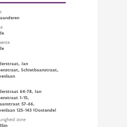
e
laanderen
te
de
eente
de
erstraat, Jan
senstraat, Schietbaanstraat,
venlaan
erstraat 64-78, Jan
senstraat 1-15,
aanstraat 57-66,
enlaan 125-143 (Oostende)
righeid zone
 15m