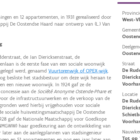
Provinci
gen en 12 appartementen, in 1931 gerealiseerd door
West-V
appij De Oostendse Haard naar ontwerp van (L.) Van
Gemeen
Oosten
g
Deelgem
Oosten
erstraat, de Jan Diericksenstraat, de
Straat
enlaan is de eerste fase van een sociale woonwijk
De Rudd
angelegd werd, genaamd
Vuurtorenwijk of OPEX-wijk
.
Dierick
og besliste het stadsbestuur om deze wijk heraan te
Voorha
en een nieuwe woonwijk. In 1924 gaf ze de
 concessie aan de
Société Anonyme Ostende-Phare et
Locatie
voor de infrastructuurwerken en de verkoop van de
De Rudd
ronden werd hierbij vrijgehouden voor sociale
Dierick
e sociale huisvestingsmaatschappij De Oostendse
Schietb
1928 gaf de Nationale Maatschappij voor Goedkope
Voorhav
NMGWW) haar goedkeuring aan de ontwikkeling van
Nauwkeu
r later aan de aanlegplannen van stadsingenieur
Tot op
ngen en 51 appartementen en nog een jaar later aan