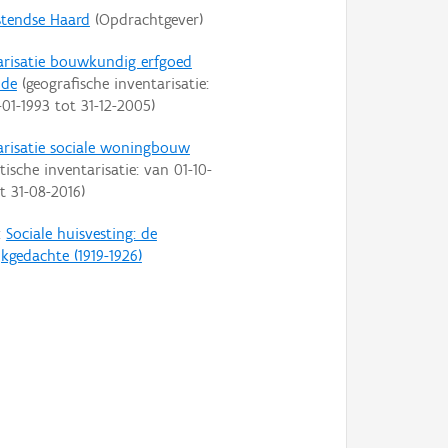
tendse Haard
(Opdrachtgever)
arisatie bouwkundig erfgoed
nde
(geografische inventarisatie:
-01-1993
tot
31-12-2005
)
arisatie sociale woningbouw
tische inventarisatie: van
01-10-
ot
31-08-2016
)
:
Sociale huisvesting: de
jkgedachte (1919-1926)