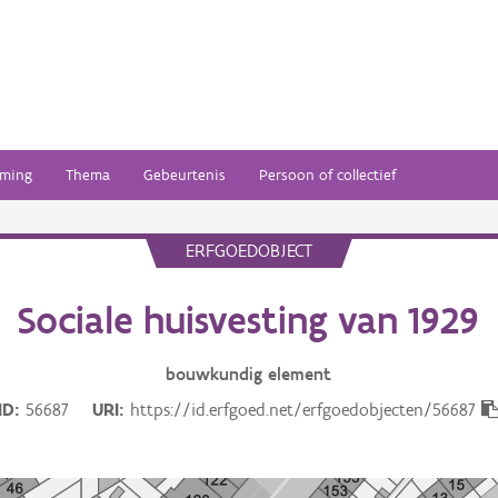
ming
Thema
Gebeurtenis
Persoon of collectief
ERFGOEDOBJECT
Sociale huisvesting van 1929
bouwkundig
element
ID
56687
URI
https://id.erfgoed.net/erfgoedobjecten/56687