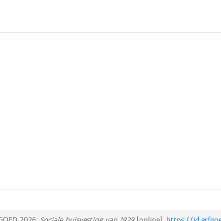
GOED 2026:
Sociale huisvesting van 1929
[online],
https://id.erfg