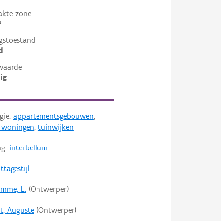
akte zone
²
gstoestand
d
waarde
ig
gie:
appartementsgebouwen
,
e woningen
,
tuinwijken
ng:
interbellum
ttagestijl
mme, L.
(Ontwerper)
rt, Auguste
(Ontwerper)