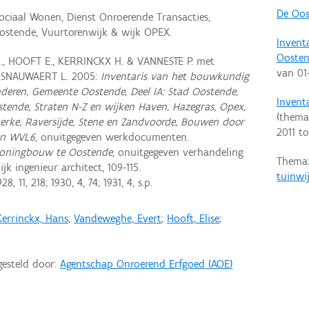
De Oos
ciaal Wonen, Dienst Onroerende Transacties,
 Oostende, Vuurtorenwijk & wijk OPEX.
Invent
Ooste
., HOOFT E., KERRINCKX H. & VANNESTE P. met
van
01
& SNAUWAERT L. 2005:
Inventaris van het bouwkundig
nderen, Gemeente Oostende, Deel IA: Stad Oostende,
Invent
stende, Straten N-Z en wijken Haven, Hazegras, Opex,
(thema
kerke, Raversijde, Stene en Zandvoorde, Bouwen door
2011
t
en WVL6
, onuitgegeven werkdocumenten.
woningbouw te Oostende
, onuitgegeven verhandeling
Thema
ijk ingenieur architect, 109-115.
tuinwi
928, 11, 218; 1930, 4, 74; 1931, 4, s.p.
Kerrinckx, Hans
;
Vandeweghe, Evert
;
Hooft, Elise
;
gesteld door:
Agentschap Onroerend Erfgoed (AOE)