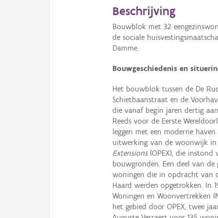
Beschrijving
Bouwblok met 32 eengezinswonin
de sociale huisvestingsmaatsch
Damme.
Bouwgeschiedenis en situerin
Het bouwblok tussen de De Rudd
Schietbaanstraat en de Voorhav
die vanaf begin jaren dertig a
Reeds voor de Eerste Wereldoorl
leggen met een moderne haven 
uitwerking van de woonwijk in
Extensions
(OPEX), die instond 
bouwgronden. Een deel van de g
woningen die in opdracht van d
Haard werden opgetrokken. In 
Woningen en Woonvertrekken (
het gebied door OPEX, twee jaa
Auguste Verraert voor 135 woni