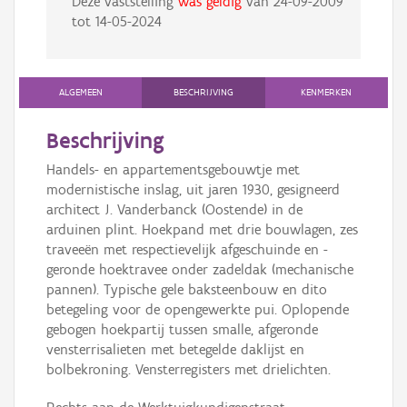
Deze vaststelling
was geldig
van
24-09-2009
tot
14-05-2024
ALGEMEEN
BESCHRIJVING
KENMERKEN
Beschrijving
Handels- en appartementsgebouwtje met
modernistische inslag, uit jaren 1930, gesigneerd
architect J. Vanderbanck (Oostende) in de
arduinen plint. Hoekpand met drie bouwlagen, zes
traveeën met respectievelijk afgeschuinde en -
geronde hoektravee onder zadeldak (mechanische
pannen). Typische gele baksteenbouw en dito
betegeling voor de opengewerkte pui. Oplopende
gebogen hoekpartij tussen smalle, afgeronde
vensterrisalieten met betegelde daklijst en
bolbekroning. Vensterregisters met drielichten.