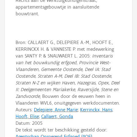
Rechts aan de Werktuigkundigenstraat,
appartementsgebouwtje in aansluitende
bouwtrant.
Bron: CALLAERT G., DELEPIERE A.-M., HOOFT E.,
KERRINCKX H. & VANNESTE P. met medewerking
van SANTY P. & SNAUWAERT L. 2005:
Inventaris
van het bouwkundig erfgoed, Provincie West-
Vlaanderen, Gemeente Oostende, Deel IA: Stad
Oostende, Straten A-M, Deel IB: Stad Oostende,
Straten N-Z en wijken Haven, Hazegras, Opex, Deel
II: Deelgemeenten Mariakerke, Raversijde, Stene en
Zandvoorde
, Bouwen door de eeuwen heen in
Vlaanderen WVL6, onuitgegeven werkdocumenten.
Auteurs:
Delepiere, Anne Marie
;
Kerrinckx, Hans
;
Hooft, Elise
;
Callaert, Gonda
Datum:
2005
De tekst wordt ter beschikking gesteld door:
Agentschap Onroerend Erfgoed (AOE)