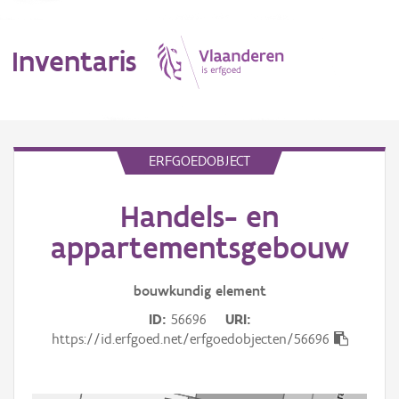
Inventaris
MENU
ERFGOEDOBJECT
Handels- en
Erfgoedobject
appartementsgebouw
Aanduidingsobject
bouwkundig
element
Waarneming
ID
56696
URI
Thema
https://id.erfgoed.net/erfgoedobjecten/56696
Gebeurtenis