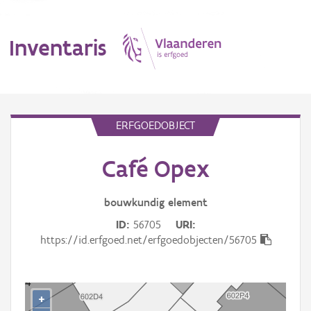
Inventaris
MENU
ERFGOEDOBJECT
Café Opex
Erfgoedobject
Aanduidingsobject
bouwkundig
element
ID
56705
URI
Waarneming
https://id.erfgoed.net/erfgoedobjecten/56705
Thema
Gebeurtenis
+