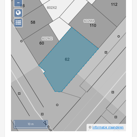
−
Persoon of collectief
Downloads
Hergebruik
Aanmelden
10 m
©
Informatie Vlaanderen