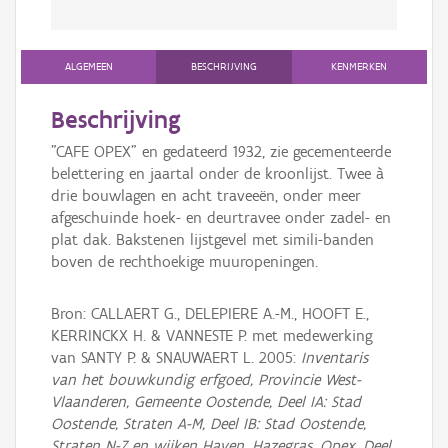
ALGEMEEN
BESCHRIJVING
KENMERKEN
Beschrijving
"CAFE OPEX" en gedateerd 1932, zie gecementeerde
belettering en jaartal onder de kroonlijst. Twee à
drie bouwlagen en acht traveeën, onder meer
afgeschuinde hoek- en deurtravee onder zadel- en
plat dak. Bakstenen lijstgevel met simili-banden
boven de rechthoekige muuropeningen.
Bron: CALLAERT G., DELEPIERE A.-M., HOOFT E.,
KERRINCKX H. & VANNESTE P. met medewerking
van SANTY P. & SNAUWAERT L. 2005:
Inventaris
van het bouwkundig erfgoed, Provincie West-
Vlaanderen, Gemeente Oostende, Deel IA: Stad
Oostende, Straten A-M, Deel IB: Stad Oostende,
Straten N-Z en wijken Haven, Hazegras, Opex, Deel