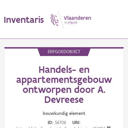
Inventaris
MENU
ERFGOEDOBJECT
Handels- en
Erfgoedobject
appartementsgebouw
Aanduidingsobject
ontworpen door A.
Waarneming
Devreese
Thema
bouwkundig
element
Gebeurtenis
ID
56706
URI