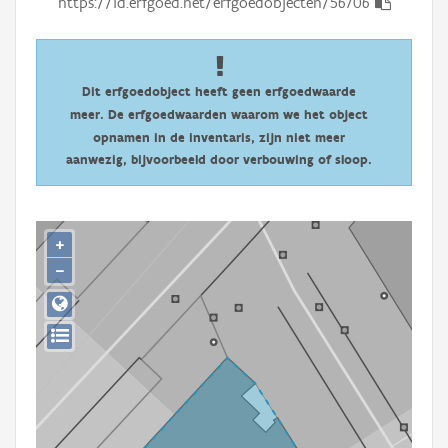
https://id.erfgoed.net/erfgoedobjecten/56706
Persoon of collectief
Downloads
Dit erfgoedobject heeft geen erfgoedwaarde
Hergebruik
meer. De erfgoedwaarden waarom we het object
opnamen in de inventaris, zijn niet meer
Aanmelden
aanwezig, bijvoorbeeld door verbouwing of sloop.
+
−