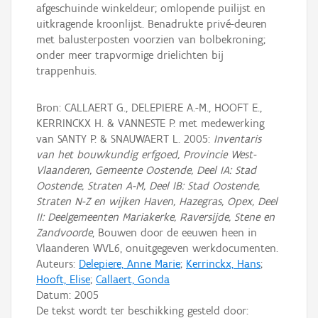
afgeschuinde winkeldeur; omlopende puilijst en
uitkragende kroonlijst. Benadrukte privé-deuren
met balusterposten voorzien van bolbekroning;
onder meer trapvormige drielichten bij
trappenhuis.
Bron: CALLAERT G., DELEPIERE A.-M., HOOFT E.,
KERRINCKX H. & VANNESTE P. met medewerking
van SANTY P. & SNAUWAERT L. 2005:
Inventaris
van het bouwkundig erfgoed, Provincie West-
Vlaanderen, Gemeente Oostende, Deel IA: Stad
Oostende, Straten A-M, Deel IB: Stad Oostende,
Straten N-Z en wijken Haven, Hazegras, Opex, Deel
II: Deelgemeenten Mariakerke, Raversijde, Stene en
Zandvoorde
, Bouwen door de eeuwen heen in
Vlaanderen WVL6, onuitgegeven werkdocumenten.
Auteurs:
Delepiere, Anne Marie
;
Kerrinckx, Hans
;
Hooft, Elise
;
Callaert, Gonda
Datum:
2005
De tekst wordt ter beschikking gesteld door: