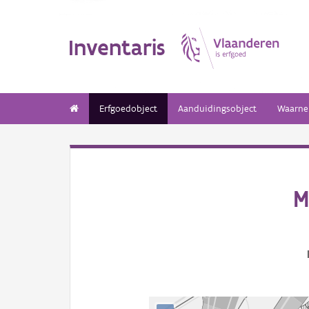
Inventaris
Erfgoedobject
Aanduidingsobject
Waarne
M