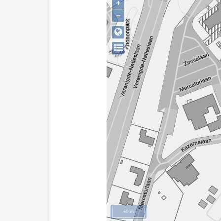
+
−
50 m