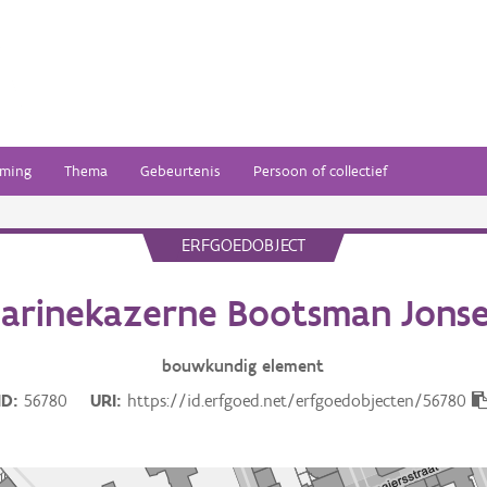
ming
Thema
Gebeurtenis
Persoon of collectief
ERFGOEDOBJECT
arinekazerne Bootsman Jons
bouwkundig
element
ID
56780
URI
https://id.erfgoed.net/erfgoedobjecten/56780