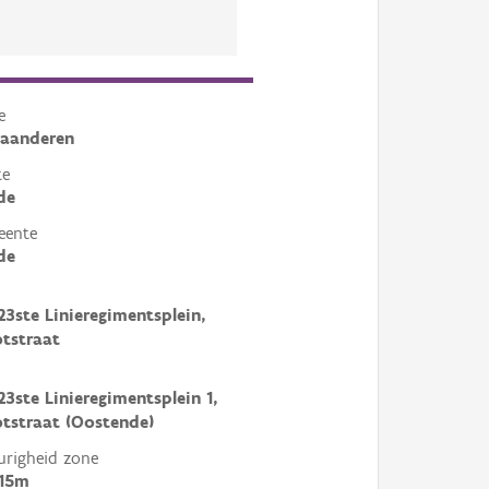
e
laanderen
te
de
eente
de
23ste Linieregimentsplein,
tstraat
23ste Linieregimentsplein 1,
tstraat (Oostende)
righeid zone
 15m