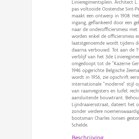
Linieregimentsplein. Architect 
pas voltooide Oostendse Sint-Pe
maakt een ontwerp in 1908. He
ingang, geflankeerd door een geb
naar de onderofficiersmess met 
worden enkel de officiersmess e
laatstgenoemde wordt tijdens d
daarna verbouwd. Tot aan de T
verblijf van het 3de Linieregim
omgedoopt tot de "Kazerne Gen
1946 opgerichte Belgische Zeema
wordt in 1956, zie opschrift eer
internationale "moderne" stijl
van raamregisters en luifel; rec
aansluitende bouwtrant. Behoud
Lijndraaiersstraat, dateert het 
zonder verdere noemenswaardig
bootsman Charles Jonsen gestor
Schelde.
Beschrijving