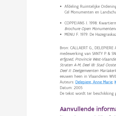
Afdeling Ruimtelijke Ordeni
Cel Monumenten en Landscha
COPPEJANS J. 1998: Kwartier
Brochure Open Monumenten
MENU F. 1979: De Hazegraska
Bron: CALLAERT G., DELEPIERE 
medewerking van SANTY P. & S
erfgoed, Provincie West-Vlaande
Straten A-M, Deel IB: Stad Oost
Deel II: Deelgemeenten Mariaker
eeuwen heen in Vlaanderen WV
Auteurs:
Delepiere, Anne Marie
;
Datum:
2005
De tekst wordt ter beschikking 
Aanvullende inform