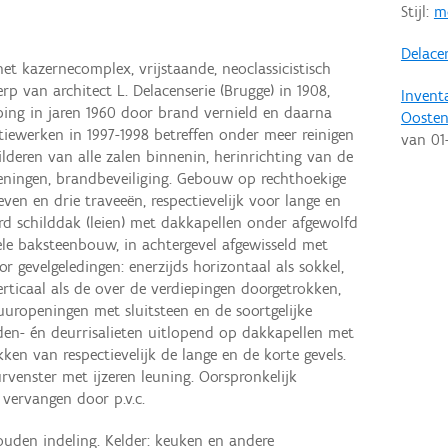
Stijl:
m
Delacen
et kazernecomplex, vrijstaande, neoclassicistisch
rp van architect L. Delacenserie (Brugge) in 1908,
Invent
ieping in jaren 1960 door brand vernield en daarna
Ooste
atiewerken in 1997-1998 betreffen onder meer reinigen
van
01
ilderen van alle zalen binnenin, herinrichting van de
ieningen, brandbeveiliging. Gebouw op rechthoekige
ven en drie traveeën, respectievelijk voor lange en
rd schilddak (leien) met dakkapellen onder afgewolfd
le baksteenbouw, in achtergevel afgewisseld met
 gevelgeledingen: enerzijds horizontaal als sokkel,
erticaal als de over de verdiepingen doorgetrokken,
uropeningen met sluitsteen en de soortgelijke
n- én deurrisalieten uitlopend op dakkapellen met
ken van respectievelijk de lange en de korte gevels.
urvenster met ijzeren leuning. Oorspronkelijk
vervangen door p.v.c.
den indeling. Kelder: keuken en andere