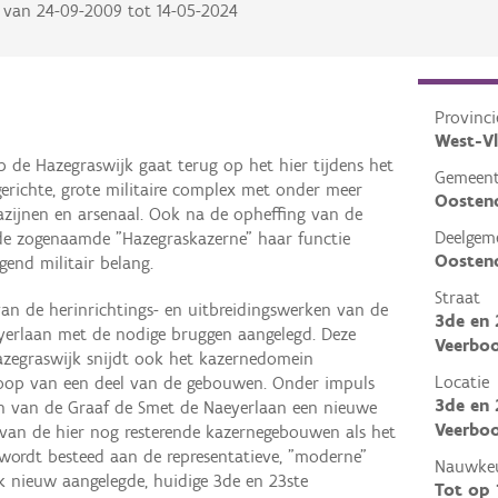
van
24-09-2009
tot
14-05-2024
Provinci
West-V
 de Hazegraswijk gaat terug op het hier tijdens het
Gemeen
erichte, grote militaire complex met onder meer
Oosten
azijnen en arsenaal. Ook na de opheffing van de
Deelgem
t de zogenaamde "Hazegraskazerne" haar functie
Oosten
end militair belang.
Straat
an de herinrichtings- en uitbreidingswerken van de
3de en 
yerlaan met de nodige bruggen aangelegd. Deze
Veerboo
azegraswijk snijdt ook het kazernedomein
Locatie
loop van een deel van de gebouwen. Onder impuls
3de en 
n van de Graaf de Smet de Naeyerlaan een nieuwe
Veerboo
 van de hier nog resterende kazernegebouwen als het
 wordt besteed aan de representatieve, "moderne"
Nauwkeu
k nieuw aangelegde, huidige 3de en 23ste
Tot op