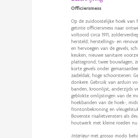
Officiersmess
Op de zuidoostelijke hoek van h
getinte officiersmess naar ontwe
voltooid circa 1911; zolderverd
hersteld; herstellings- en renov
en hervoegen van de gevels, sch
keuken, nieuwe sanitaire voorz
plattegrond; twee bouwlagen, ze
korte gevels onder gemansardee
zadeldak; hoge schoorstenen. Ge
donkere. Gebruik van arduin voor
banden, kroonlijst; anderzijds v
geblokte omlijstingen van de mu
hoekbanden van de hoek-, midde
frontonbekroning en vleugelstuk
Bovenste risalietvensters als de
houtwerk met kleine roeden nu 
Interieur
met grosso modo behou