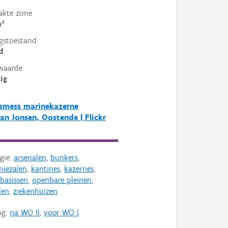
akte zone
²
gstoestand
d
waarde
ig
rsmess marinekazerne
n Jonsen, Oostende | Flickr
gie:
arsenalen
,
bunkers
,
iezalen
,
kantines
,
kazernes
,
basissen
,
openbare pleinen
,
len
,
ziekenhuizen
ng:
na WO II
,
voor WO I