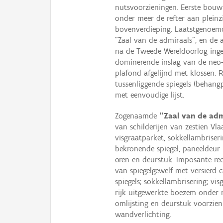
nutsvoorzieningen. Eerste bouw
onder meer de refter aan plein
bovenverdieping. Laatstgenoem
"Zaal van de admiraals", en de a
na de Tweede Wereldoorlog inge
dominerende inslag van de neo-L
plafond afgelijnd met klossen. R
tussenliggende spiegels (behang
met eenvoudige lijst.
Zogenaamde
"Zaal van de adm
van schilderijen van zestien Vl
visgraatparket, sokkellambrise
bekronende spiegel, paneeldeur 
oren en deurstuk. Imposante rec
van spiegelgewelf met versierd 
spiegels; sokkellambrisering; 
rijk uitgewerkte boezem onder 
omlijsting en deurstuk voorzien
wandverlichting.