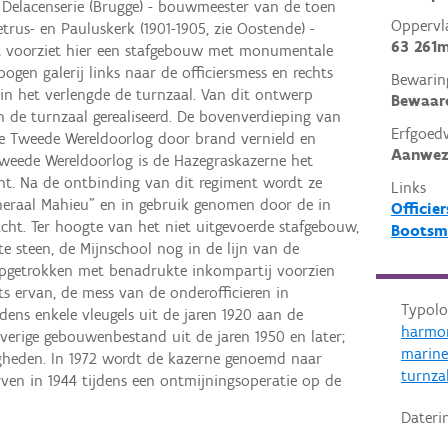
L. Delacenserie (Brugge) - bouwmeester van de toen
Oppervl
trus- en Pauluskerk (1901-1905, zie Oostende) -
63 261m
t voorziet hier een stafgebouw met monumentale
ogen galerij links naar de officiersmess en rechts
Bewarin
in het verlengde de turnzaal. Van dit ontwerp
Bewaar
n de turnzaal gerealiseerd. De bovenverdieping van
Erfgoed
e Tweede Wereldoorlog door brand vernield en
Aanwez
weede Wereldoorlog is de Hazegraskazerne het
ent. Na de ontbinding van dit regiment wordt ze
Links
eraal Mahieu" en in gebruik genomen door de in
Officie
cht. Ter hoogte van het niet uitgevoerde stafgebouw,
Bootsma
ste steen, de Mijnschool nog in de lijn van de
 opgetrokken met benadrukte inkompartij voorzien
hts ervan, de mess van de onderofficieren in
Typolo
ens enkele vleugels uit de jaren 1920 aan de
harmon
overige gebouwenbestand uit de jaren 1950 en later;
marine
heden. In 1972 wordt de kazerne genoemd naar
turnza
ven in 1944 tijdens een ontmijningsoperatie op de
Dateri