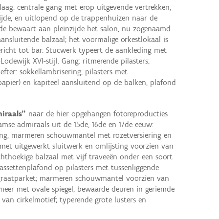
laag: centrale gang met erop uitgevende vertrekken,
zijde, en uitlopend op de trappenhuizen naar de
de bewaart aan pleinzijde het salon, nu zogenaamd
ansluitende balzaal; het voormalige orkestlokaal is
richt tot bar. Stucwerk typeert de aankleding met
odewijk XVI-stijl. Gang: ritmerende pilasters;
efter: sokkellambrisering, pilasters met
papier) en kapiteel aansluitend op de balken, plafond
iraals"
naar de hier opgehangen fotoreproducties
aamse admiraals uit de 15de, 16de en 17de eeuw:
ring, marmeren schouwmantel met rozetversiering en
met uitgewerkt sluitwerk en omlijsting voorzien van
hthoekige balzaal met vijf traveeën onder een soort
cassettenplafond op pilasters met tussenliggende
visgraatparket; marmeren schouwmantel voorzien van
meer met ovale spiegel; bewaarde deuren in geriemde
 van cirkelmotief; typerende grote lusters en