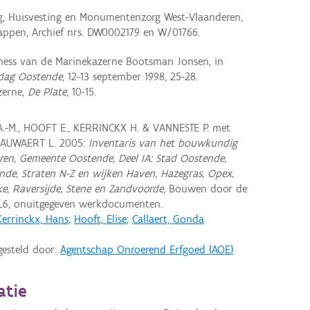
ng, Huisvesting en Monumentenzorg West-Vlaanderen,
ppen, Archief nrs. DW0002179 en W/01766.
mess van de Marinekazerne Bootsman Jonsen, in
dag Oostende
, 12-13 september 1998, 25-28.
zerne,
De Plate
, 10-15.
A.-M., HOOFT E., KERRINCKX H. & VANNESTE P. met
NAUWAERT L. 2005:
Inventaris van het bouwkundig
ren, Gemeente Oostende, Deel IA: Stad Oostende,
ende, Straten N-Z en wijken Haven, Hazegras, Opex,
ke, Raversijde, Stene en Zandvoorde
, Bouwen door de
L6, onuitgegeven werkdocumenten.
Kerrinckx, Hans
;
Hooft, Elise
;
Callaert, Gonda
gesteld door:
Agentschap Onroerend Erfgoed (AOE)
atie