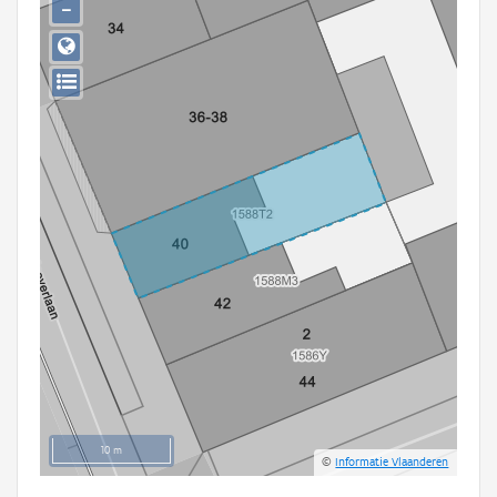
−
Persoon of collectief
Downloads
Hergebruik
Aanmelden
10 m
©
Informatie Vlaanderen