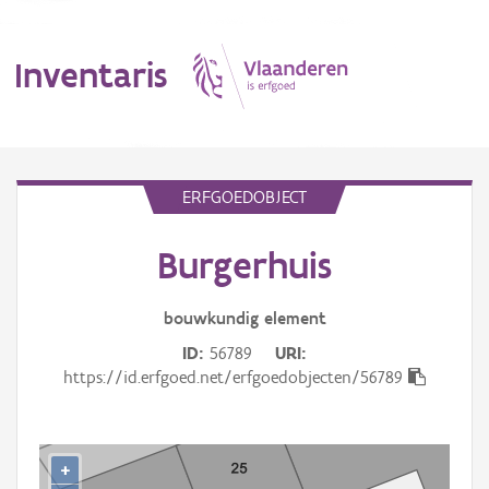
Inventaris
MENU
ERFGOEDOBJECT
Burgerhuis
Erfgoedobject
Aanduidingsobject
bouwkundig
element
ID
56789
URI
Waarneming
https://id.erfgoed.net/erfgoedobjecten/56789
Thema
Gebeurtenis
+