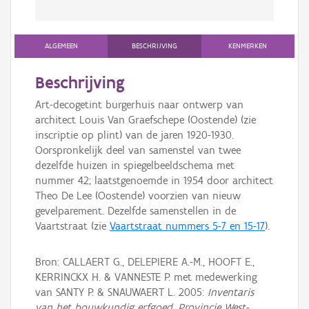
ALGEMEEN
BESCHRIJVING
KENMERKEN
Beschrijving
Art-decogetint burgerhuis naar ontwerp van
architect Louis Van Graefschepe (Oostende) (zie
inscriptie op plint) van de jaren 1920-1930.
Oorspronkelijk deel van samenstel van twee
dezelfde huizen in spiegelbeeldschema met
nummer 42; laatstgenoemde in 1954 door architect
Theo De Lee (Oostende) voorzien van nieuw
gevelparement. Dezelfde samenstellen in de
Vaartstraat (zie
Vaartstraat nummers 5-7 en 15-17
).
Bron: CALLAERT G., DELEPIERE A.-M., HOOFT E.,
KERRINCKX H. & VANNESTE P. met medewerking
van SANTY P. & SNAUWAERT L. 2005:
Inventaris
van het bouwkundig erfgoed, Provincie West-