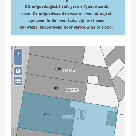
Persoon of collectief
Dit erfgoedobject heeft geen erfgoedwaarde
meer. De erfgoedwaarden waarom we het object
Downloads
opnamen in de inventaris, zijn niet meer
aanwezig, bijvoorbeeld door verbouwing of sloop.
Hergebruik
Aanmelden
+
−