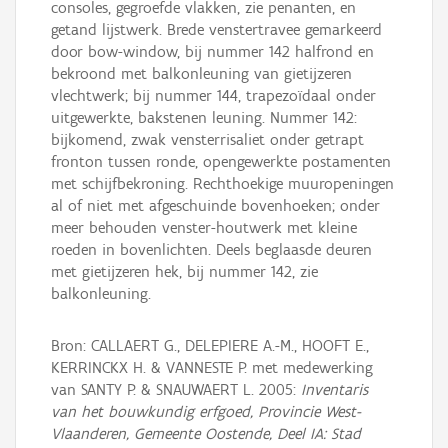
consoles, gegroefde vlakken, zie penanten, en
getand lijstwerk. Brede venstertravee gemarkeerd
door bow-window, bij nummer 142 halfrond en
bekroond met balkonleuning van gietijzeren
vlechtwerk; bij nummer 144, trapezoïdaal onder
uitgewerkte, bakstenen leuning. Nummer 142:
bijkomend, zwak vensterrisaliet onder getrapt
fronton tussen ronde, opengewerkte postamenten
met schijfbekroning. Rechthoekige muuropeningen
al of niet met afgeschuinde bovenhoeken; onder
meer behouden venster-houtwerk met kleine
roeden in bovenlichten. Deels beglaasde deuren
met gietijzeren hek, bij nummer 142, zie
balkonleuning.
Bron: CALLAERT G., DELEPIERE A.-M., HOOFT E.,
KERRINCKX H. & VANNESTE P. met medewerking
van SANTY P. & SNAUWAERT L. 2005:
Inventaris
van het bouwkundig erfgoed, Provincie West-
Vlaanderen, Gemeente Oostende, Deel IA: Stad