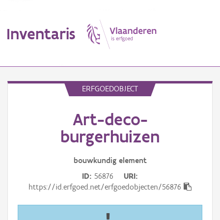
Inventaris
MENU
ERFGOEDOBJECT
Art-deco-
Erfgoedobject
burgerhuizen
Aanduidingsobject
bouwkundig
element
Waarneming
ID
56876
URI
Thema
https://id.erfgoed.net/erfgoedobjecten/56876
Gebeurtenis