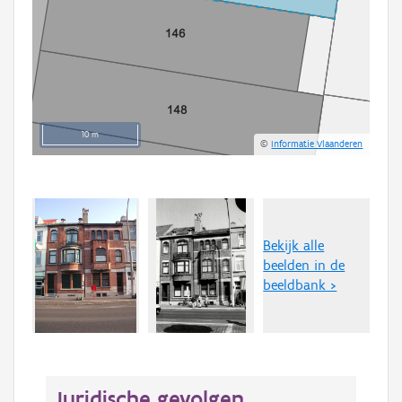
10 m
©
Informatie Vlaanderen
Bekijk alle
beelden in de
beeldbank >
Juridische gevolgen