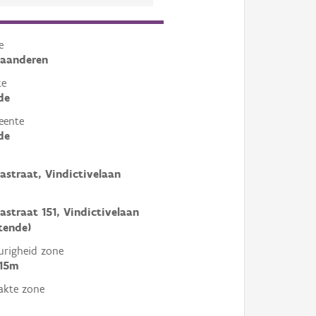
e
laanderen
te
de
eente
de
nastraat, Vindictivelaan
nastraat 151, Vindictivelaan
tende)
righeid zone
 15m
akte zone