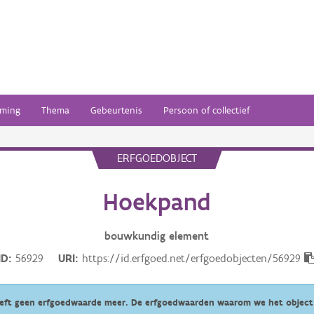
ming
Thema
Gebeurtenis
Persoon of collectief
ERFGOEDOBJECT
Hoekpand
bouwkundig
element
ID
56929
URI
https://id.erfgoed.net/erfgoedobjecten/56929
eeft geen erfgoedwaarde meer. De erfgoedwaarden waarom we het object 