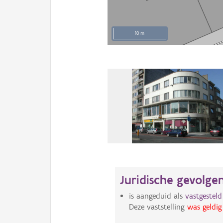
10 m
Juridische gevolge
is aangeduid als
vastgestel
Deze vaststelling
was geldig