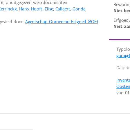
L6, onuitgegeven werkdocumenten.
Bewarin
Kerrinckx, Hans
;
Hooft, Elise
;
Callaert, Gonda
Niet b
Erfgoed
gesteld door:
Agentschap Onroerend Erfgoed (AOE)
Niet aa
Typolo
garage
Dateri
Invent
Ooste
van
01