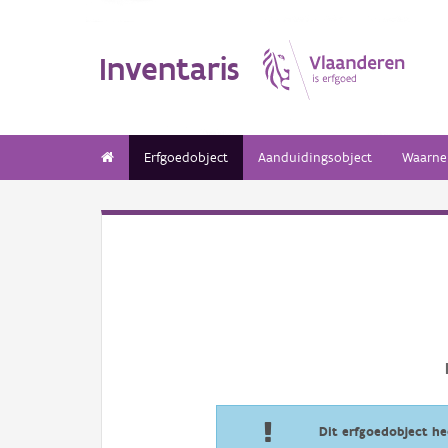
Inventaris
Erfgoedobject
Aanduidingsobject
Waarne
Dit erfgoedobject h