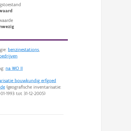
gstoestand
ewaard
waarde
nwezig
gie:
benzinestations
,
bedrijven
ng:
na WO II
arisatie bouwkundig erfgoed
nde
(geografische inventarisatie:
-01-1993
tot
31-12-2005
)