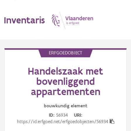
Inventaris
MENU
ERFGOEDOBJECT
Handelszaak met
Erfgoedobject
bovenliggend
Aanduidingsobject
appartementen
Waarneming
bouwkundig
element
Thema
ID
56934
URI
https://id.erfgoed.net/erfgoedobjecten/56934
Gebeurtenis