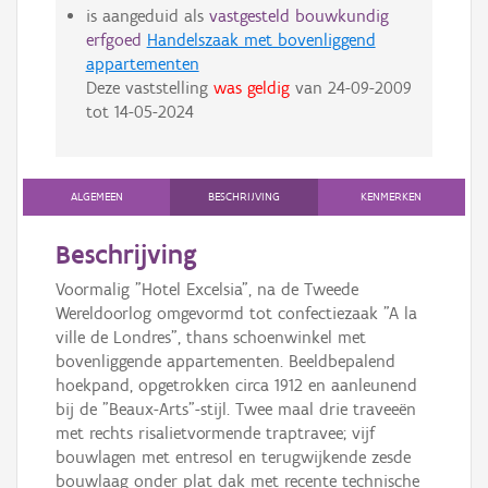
is aangeduid als
vastgesteld bouwkundig
erfgoed
Handelszaak met bovenliggend
appartementen
Deze vaststelling
was geldig
van
24-09-2009
tot
14-05-2024
ALGEMEEN
BESCHRIJVING
KENMERKEN
Beschrijving
Voormalig "Hotel Excelsia", na de Tweede
Wereldoorlog omgevormd tot confectiezaak "A la
ville de Londres", thans schoenwinkel met
bovenliggende appartementen. Beeldbepalend
hoekpand, opgetrokken circa 1912 en aanleunend
bij de "Beaux-Arts"-stijl. Twee maal drie traveeën
met rechts risalietvormende traptravee; vijf
bouwlagen met entresol en terugwijkende zesde
bouwlaag onder plat dak met recente technische