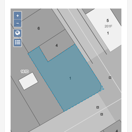
Persoon of collectief
+
Downloads
−
Hergebruik
Aanmelden