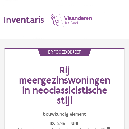
Inventaris
MENU
ERFGOEDOBJECT
Rij
Erfgoedobject
meergezinswoningen
Aanduidingsobject
in neoclassicistische
Waarneming
stijl
Thema
bouwkundig
element
Gebeurtenis
ID
5746
URI