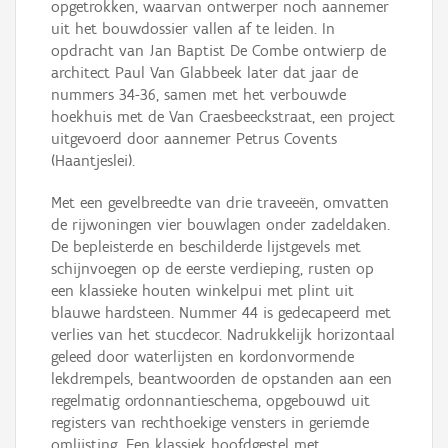
opgetrokken, waarvan ontwerper noch aannemer
uit het bouwdossier vallen af te leiden. In
opdracht van Jan Baptist De Combe ontwierp de
architect Paul Van Glabbeek later dat jaar de
nummers 34-36, samen met het verbouwde
hoekhuis met de Van Craesbeeckstraat, een project
uitgevoerd door aannemer Petrus Covents
(Haantjeslei).
Met een gevelbreedte van drie traveeën, omvatten
de rijwoningen vier bouwlagen onder zadeldaken.
De bepleisterde en beschilderde lijstgevels met
schijnvoegen op de eerste verdieping, rusten op
een klassieke houten winkelpui met plint uit
blauwe hardsteen. Nummer 44 is gedecapeerd met
verlies van het stucdecor. Nadrukkelijk horizontaal
geleed door waterlijsten en kordonvormende
lekdrempels, beantwoorden de opstanden aan een
regelmatig ordonnantieschema, opgebouwd uit
registers van rechthoekige vensters in geriemde
omlijsting. Een klassiek hoofdgestel met