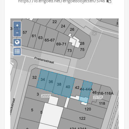
https://id.erfgoed.net/erfgoedobjecten/5746
Persoon of collectief
Downloads
+
Hergebruik
−
Aanmelden