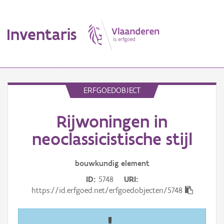
Inventaris
MENU
ERFGOEDOBJECT
Rijwoningen in
Erfgoedobject
neoclassicistische stijl
Aanduidingsobject
bouwkundig
element
Waarneming
ID
5748
URI
Thema
https://id.erfgoed.net/erfgoedobjecten/5748
Gebeurtenis