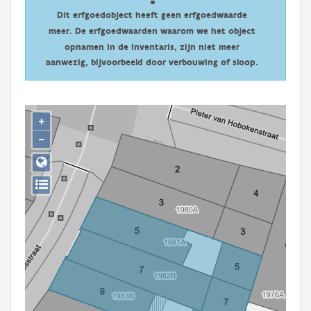
Persoon of collectief
Dit erfgoedobject heeft geen erfgoedwaarde
meer. De erfgoedwaarden waarom we het object
Downloads
opnamen in de inventaris, zijn niet meer
aanwezig, bijvoorbeeld door verbouwing of sloop.
Hergebruik
Aanmelden
+
−