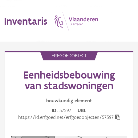
Inventaris
MENU
ERFGOEDOBJECT
Eenheidsbebouwing
Erfgoedobject
van stadswoningen
Aanduidingsobject
bouwkundig
element
Waarneming
ID
57597
URI
Thema
https://id.erfgoed.net/erfgoedobjecten/57597
Gebeurtenis