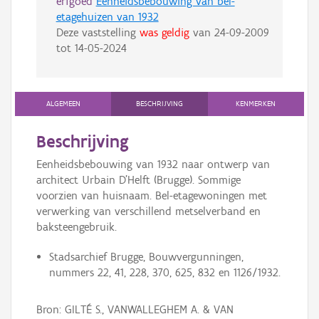
erfgoed
Eenheidsbebouwing van bel-
etagehuizen van 1932
Deze vaststelling
was geldig
van
24-09-2009
tot
14-05-2024
ALGEMEEN
BESCHRIJVING
KENMERKEN
Beschrijving
Eenheidsbebouwing van 1932 naar ontwerp van
architect Urbain D'Helft (Brugge). Sommige
voorzien van huisnaam. Bel-etagewoningen met
verwerking van verschillend metselverband en
baksteengebruik.
Stadsarchief Brugge, Bouwvergunningen,
nummers 22, 41, 228, 370, 625, 832 en 1126/1932.
Bron: GILTÉ S., VANWALLEGHEM A. & VAN