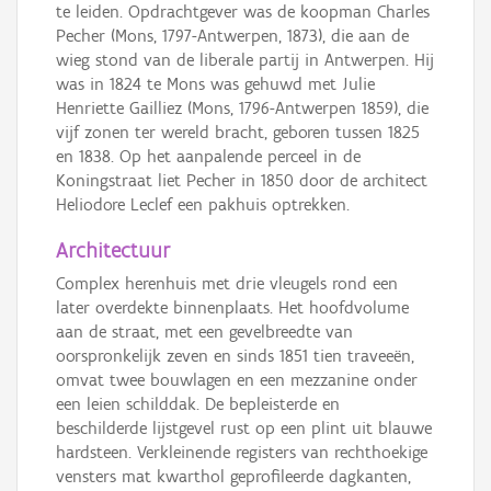
te leiden. Opdrachtgever was de koopman Charles
Pecher (Mons, 1797-Antwerpen, 1873), die aan de
wieg stond van de liberale partij in Antwerpen. Hij
was in 1824 te Mons was gehuwd met Julie
Henriette Gailliez (Mons, 1796-Antwerpen 1859), die
vijf zonen ter wereld bracht, geboren tussen 1825
en 1838. Op het aanpalende perceel in de
Koningstraat liet Pecher in 1850 door de architect
Heliodore Leclef een pakhuis optrekken.
Architectuur
Complex herenhuis met drie vleugels rond een
later overdekte binnenplaats. Het hoofdvolume
aan de straat, met een gevelbreedte van
oorspronkelijk zeven en sinds 1851 tien traveeën,
omvat twee bouwlagen en een mezzanine onder
een leien schilddak. De bepleisterde en
beschilderde lijstgevel rust op een plint uit blauwe
hardsteen. Verkleinende registers van rechthoekige
vensters mat kwarthol geprofileerde dagkanten,