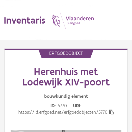
Inventaris
MENU
ERFGOEDOBJECT
Herenhuis met
Erfgoedobject
Lodewijk XIV-poort
Aanduidingsobject
bouwkundig
element
Waarneming
ID
5770
URI
Thema
https://id.erfgoed.net/erfgoedobjecten/5770
Gebeurtenis