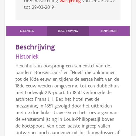
Deze vaststelling
was geldig
van
24-09-2009
tot
29-03-2019
ALGEMEEN
BESCHRIJVING
KENMERKEN
Beschrijving
Historiek
Herenhuis, in oorsprong een samenstel van de
panden “Roosencrans” en “Hoet” die opklimmen
tot de 16de eeuw, en tijdens de eerste helft van de
18de eeuw werden omgevormd tot een dubbelhuis
met Lodewijk XIV-poort. In 1850 verhoogde de
architect Frans J.H. Bex het hotel met de
mezzanine, in 1851 gevolgd door het uitbreiden
met de drie linker traveeën en het toevoegen van
de vensteromlijsting in Louis-Philippestijl boven
de koetspoort. Van deze laatste ingreep vallen
ontwerper noch aannemer uit het bouwdossier af