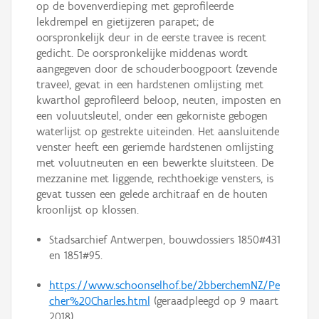
op de bovenverdieping met geprofileerde
lekdrempel en gietijzeren parapet; de
oorspronkelijk deur in de eerste travee is recent
gedicht. De oorspronkelijke middenas wordt
aangegeven door de schouderboogpoort (zevende
travee), gevat in een hardstenen omlijsting met
kwarthol geprofileerd beloop, neuten, imposten en
een voluutsleutel, onder een gekorniste gebogen
waterlijst op gestrekte uiteinden. Het aansluitende
venster heeft een geriemde hardstenen omlijsting
met voluutneuten en een bewerkte sluitsteen. De
mezzanine met liggende, rechthoekige vensters, is
gevat tussen een gelede architraaf en de houten
kroonlijst op klossen.
Stadsarchief Antwerpen, bouwdossiers 1850#431
en 1851#95.
https://www.schoonselhof.be/2bberchemNZ/Pe
cher%20Charles.html
(geraadpleegd op 9 maart
2018).