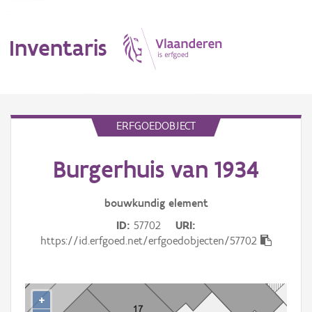
Inventaris
MENU
ERFGOEDOBJECT
Burgerhuis van 1934
Erfgoedobject
Aanduidingsobject
bouwkundig
element
ID
57702
URI
Waarneming
https://id.erfgoed.net/erfgoedobjecten/57702
Thema
Gebeurtenis
+