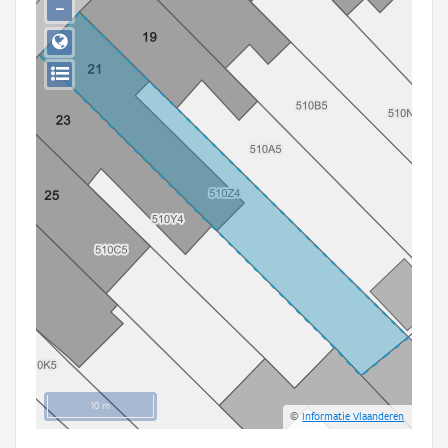
−
Persoon of collectief
Downloads
Hergebruik
Aanmelden
10 m
©
Informatie Vlaanderen