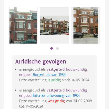
Beki
bee
bee
Juridische gevolgen
is aangeduid als
vastgesteld bouwkundig
erfgoed
Burgerhuis van 1934
Deze vaststelling
is geldig
sinds
14-05-2024
is aangeduid als
vastgesteld bouwkundig
erfgoed
Interbellumwoning van 1934
Deze vaststelling
was geldig
van
24-09-2009
tot
14-05-2024