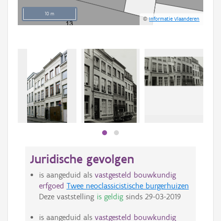
10 m
©
Informatie Vlaanderen
Beki
bee
bee
Juridische gevolgen
is aangeduid als
vastgesteld bouwkundig
erfgoed
Twee neoclassicistische burgerhuizen
Deze vaststelling
is geldig
sinds
29-03-2019
is aangeduid als
vastgesteld bouwkundig