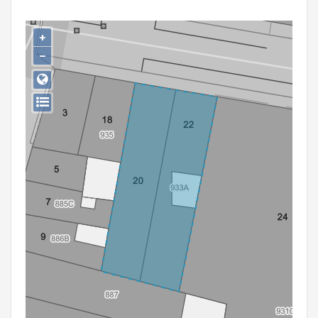
Persoon of collectief
+
Downloads
−
Hergebruik
Aanmelden