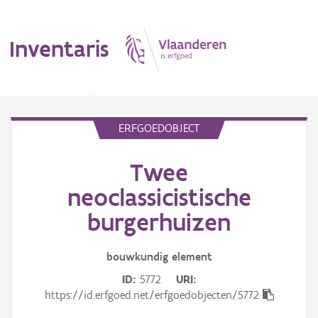
Inventaris
MENU
ERFGOEDOBJECT
Twee
Erfgoedobject
neoclassicistische
Aanduidingsobject
burgerhuizen
Waarneming
bouwkundig
element
Thema
ID
5772
URI
https://id.erfgoed.net/erfgoedobjecten/5772
Gebeurtenis