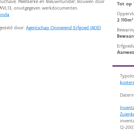
outhave, Meetkerke en Nieuwmunster
, Bouwen door
Tot op
WVL13, onuitgegeven werkdocumenten.
Oppervl
Gonda
2 110m²
gesteld door:
Agentschap Onroerend Erfgoed (AOE)
Bewarin
Bewaar
Erfgoed
Aanwez
Typolo
koster
Dateri
Invent
Zuienk
invent
12-200