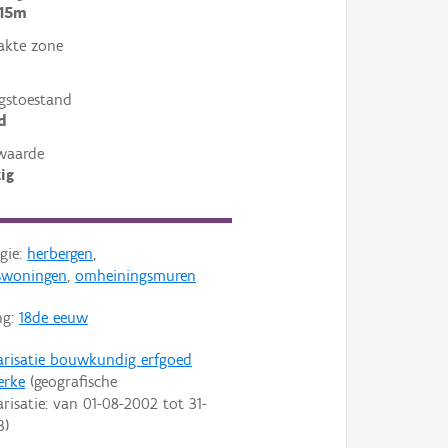
 15m
akte zone
gstoestand
d
waarde
ig
gie:
herbergen
,
swoningen
,
omheiningsmuren
ng:
18de eeuw
arisatie bouwkundig erfgoed
erke
(geografische
arisatie: van
01-08-2002
tot
31-
3
)