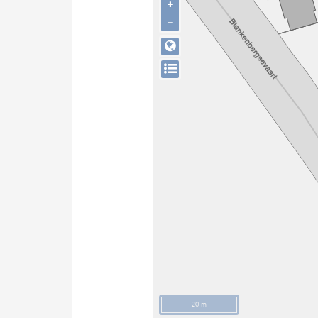
+
−
20 m