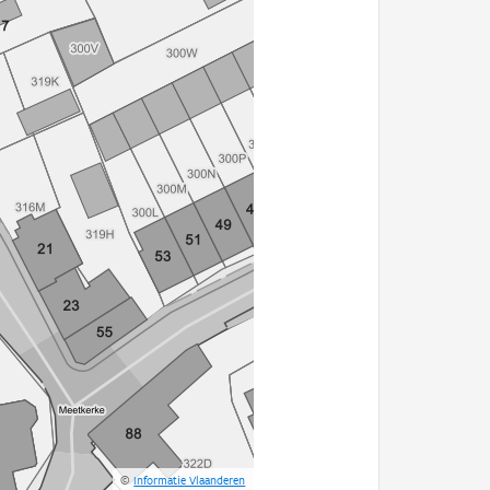
©
Informatie Vlaanderen