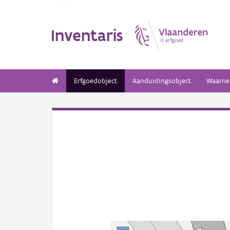
Inventaris
Erfgoedobject
Aanduidingsobject
Waarne