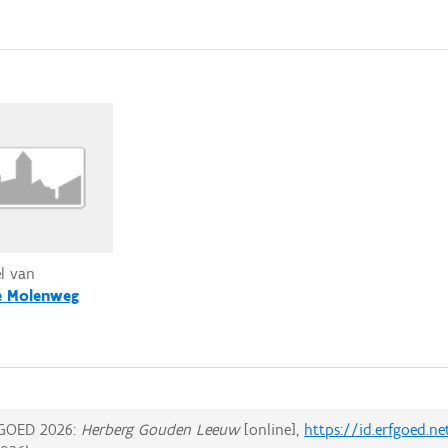
el van
 Molenweg
GOED 2026:
Herberg Gouden Leeuw
[online],
https://id.erfgoed.n