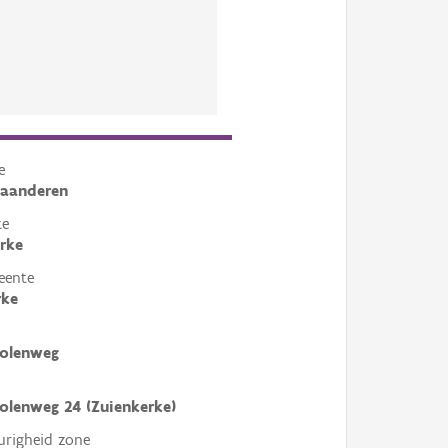
e
laanderen
te
rke
eente
rke
olenweg
lenweg 24 (Zuienkerke)
righeid zone