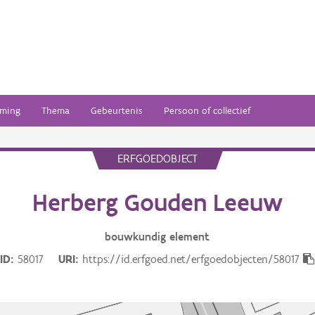
ming
Thema
Gebeurtenis
Persoon of collectief
ERFGOEDOBJECT
Herberg Gouden Leeuw
bouwkundig
element
ID
58017
URI
https://id.erfgoed.net/erfgoedobjecten/58017