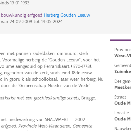
inds
19-01-1993
d bouwkundig erfgoed
Herberg Gouden Leeuw
van
24-09-2009
tot
14-05-2024
Provinci
en met pannen zadeldaken, ommuurd; sterk
West-V
 Voormalige herberg de "Gouden Leeuw", voor het
Gemeen
 volume aangeduid op Ferrariskaart (1770-1778).
Zuienke
g, eigendom van de kerk, sinds eind 18de eeuw
d in gebruik als schoollokaal, later weer herberg. Nu
Deelgem
t door de "Gemeenschap Moeder van de Vrede".
Meetke
Straat
tkerke met een geschiedkundige schets
, Brugge,
Oude M
Locatie
Oude Mo
 met medewerking van SNAUWAERT L. 2002:
erfgoed, Provincie West-Vlaanderen, Gemeente
Nauwkeu