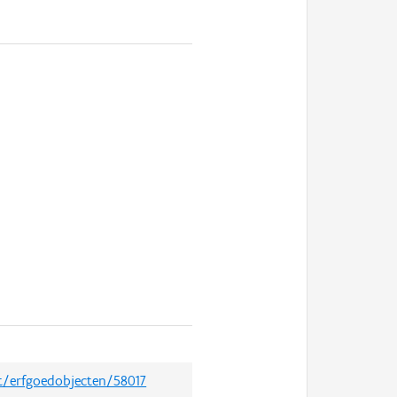
et/erfgoedobjecten/58017