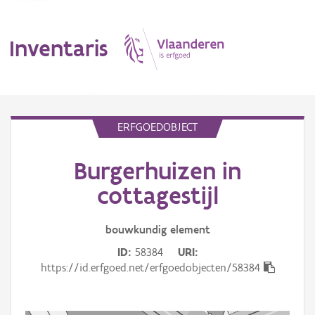
Inventaris
MENU
ERFGOEDOBJECT
Burgerhuizen in
Erfgoedobject
cottagestijl
Aanduidingsobject
bouwkundig
element
Waarneming
ID
58384
URI
Thema
https://id.erfgoed.net/erfgoedobjecten/58384
Gebeurtenis