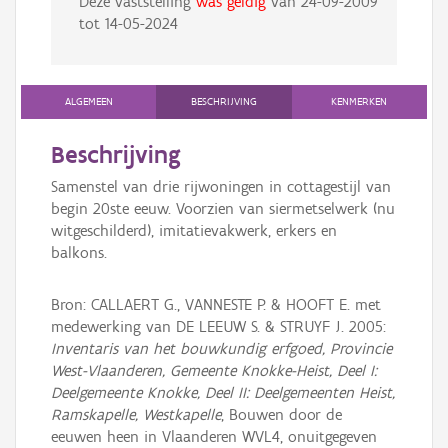
Deze vaststelling
was geldig
van
24-09-2009
tot
14-05-2024
ALGEMEEN
BESCHRIJVING
KENMERKEN
Beschrijving
Samenstel van drie rijwoningen in cottagestijl van
begin 20ste eeuw. Voorzien van siermetselwerk (nu
witgeschilderd), imitatievakwerk, erkers en
balkons.
Bron: CALLAERT G., VANNESTE P. & HOOFT E. met
medewerking van DE LEEUW S. & STRUYF J. 2005:
Inventaris van het bouwkundig erfgoed, Provincie
West-Vlaanderen, Gemeente Knokke-Heist, Deel I:
Deelgemeente Knokke, Deel II: Deelgemeenten Heist,
Ramskapelle, Westkapelle
, Bouwen door de
eeuwen heen in Vlaanderen WVL4, onuitgegeven