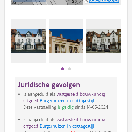
©
Informatie Vlaanderen
Beki
bee
bee
Juridische gevolgen
is aangeduid als
vastgesteld bouwkundig
erfgoed
Burgerhuizen in cottagestijl
Deze vaststelling
is geldig
sinds
14-05-2024
is aangeduid als
vastgesteld bouwkundig
erfgoed
Burgerhuizen in cottagestijl