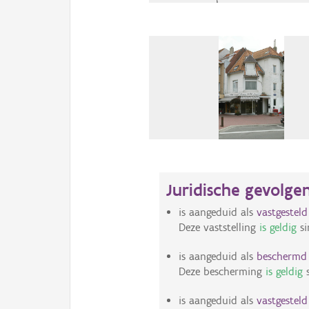
Juridische gevolge
is aangeduid als
vastgestel
Deze vaststelling
is geldig
si
is aangeduid als
bescherm
Deze bescherming
is geldig
s
is aangeduid als
vastgestel