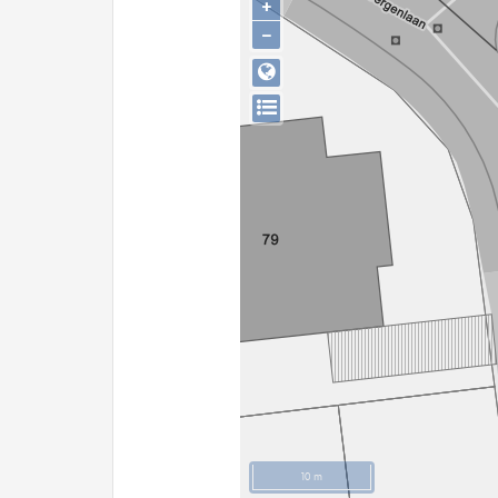
+
−
10 m