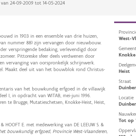
van
24-09-2009
tot
14-05-2024
Provinci
bouwd in 1903 in een ensemble van drie huizen,
West-V
 van nummer 88) zijn vervangen door nieuwbouw.
Gemeen
nder verspringende bedaking, verlevendigd door
Knokke
enzomeer. Pittoreske sfeer deels verdwenen door
en vervanging van oorspronkelijk schrijnwerk.
Deelgem
el. Maakt deel uit van het bouwblok rond Christus-
Heist
Straat
Duinber
ventaris van het bouwkundig erfgoed in de villawijk
eel I, in opdracht van WITAB, mei-juni 1996.
Locatie
en te Brugge, Mutatieschetsen, Knokke-Heist, Heist,
Duinber
Nauwkeu
Tot op
. & HOOFT E. met medewerking van DE LEEUW S. &
Oppervl
 het bouwkundig erfgoed, Provincie West-Vlaanderen,