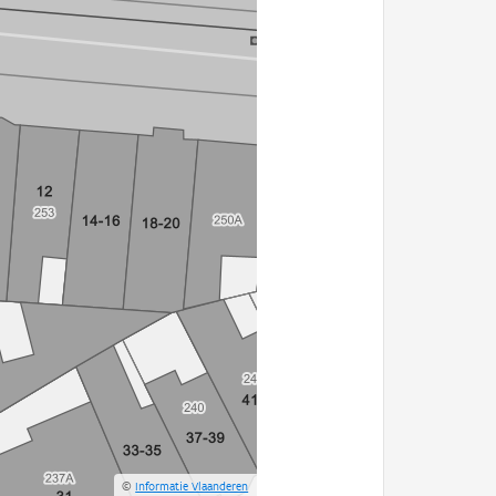
©
Informatie Vlaanderen