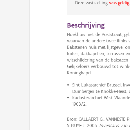
Deze vaststelling
was geldig
Beschrijving
Hoekhuis met de Poststraat, ge
waarvan de andere twee (links
Bakstenen huis met lijstgevel o
luifels, dakkapellen, terrassen 
witschildering van de baksteen 
Gelijkvloers verbouwd tot wink
Koningkapel.
Sint-Lukasarchief Brussel, In
Duinbergen te Knokke-Heist, d
Kadasterarchief West-Vlaander
1903/2.
Bron: CALLAERT G., VANNESTE P
STRUYF J. 2005:
Inventaris van