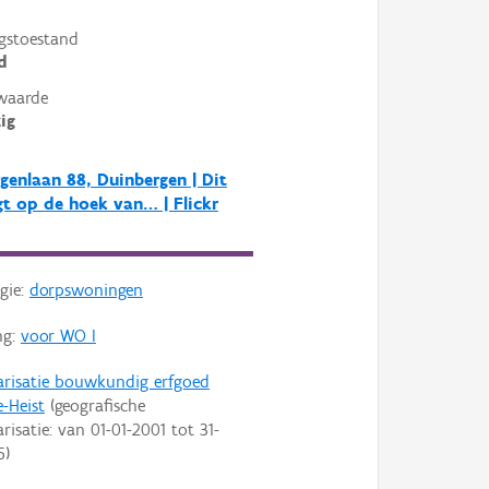
gstoestand
d
waarde
ig
genlaan 88, Duinbergen | Dit
gt op de hoek van… | Flickr
gie:
dorpswoningen
ng:
voor WO I
arisatie bouwkundig erfgoed
-Heist
(geografische
arisatie: van
01-01-2001
tot
31-
5
)