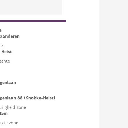
e
laanderen
te
-Heist
eente
genlaan
genlaan 88 (Knokke-Heist)
righeid zone
 15m
akte zone