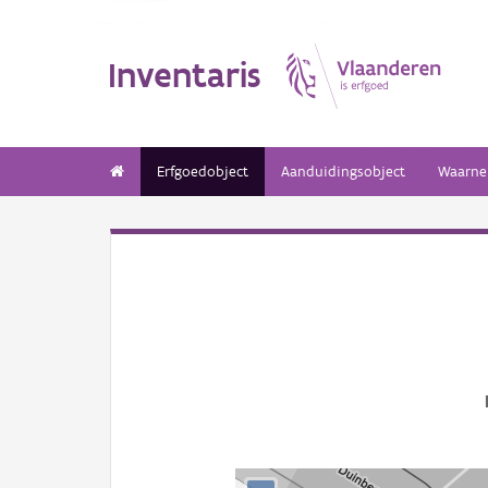
Inventaris
Erfgoedobject
Aanduidingsobject
Waarne