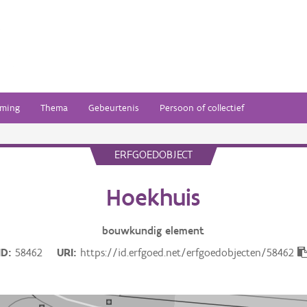
ming
Thema
Gebeurtenis
Persoon of collectief
ERFGOEDOBJECT
Hoekhuis
bouwkundig
element
ID
58462
URI
https://id.erfgoed.net/erfgoedobjecten/58462