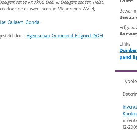
120m²
Deelgemeente Knokke, Deel II: Deelgemeenten Heist,
en door de eeuwen heen in Vlaanderen WVL4,
Bewarin
Bewaar
ise
;
Callaert, Gonda
Erfgoed
Aanwez
gesteld door:
Agentschap Onroerend Erfgoed (AOE)
Links
Duinber
pand li
Typolo
Dateri
Invent
Knokke
invent
12-200