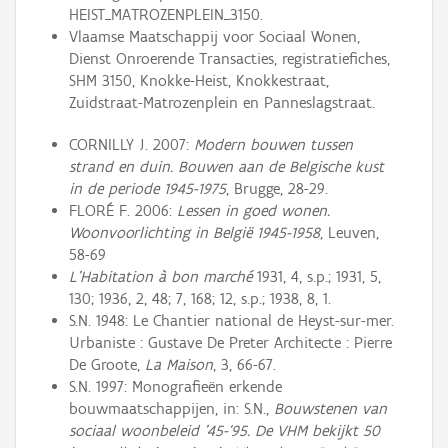
HEIST_MATROZENPLEIN_3150.
Vlaamse Maatschappij voor Sociaal Wonen,
Dienst Onroerende Transacties, registratiefiches,
SHM 3150, Knokke-Heist, Knokkestraat,
Zuidstraat-Matrozenplein en Panneslagstraat.
CORNILLY J. 2007:
Modern bouwen tussen
strand en duin. Bouwen aan de Belgische kust
in de periode 1945-1975
, Brugge, 28-29.
FLORÉ F. 2006:
Lessen in goed wonen.
Woonvoorlichting in België 1945-1958
, Leuven,
58-69
L’Habitation à bon marché
1931, 4, s.p.; 1931, 5,
130; 1936, 2, 48; 7, 168; 12, s.p.; 1938, 8, 1.
S.N. 1948: Le Chantier national de Heyst-sur-mer.
Urbaniste : Gustave De Preter Architecte : Pierre
De Groote,
La Maison
, 3, 66-67.
S.N. 1997: Monografieën erkende
bouwmaatschappijen, in: S.N.,
Bouwstenen van
sociaal woonbeleid ’45-‘95. De VHM bekijkt 50