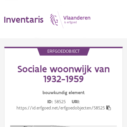
Inventaris
MENU
ERFGOEDOBJECT
Sociale woonwijk van
Erfgoedobject
1932-1959
Aanduidingsobject
bouwkundig
element
Waarneming
ID
58525
URI
Thema
https://id.erfgoed.net/erfgoedobjecten/58525
Gebeurtenis