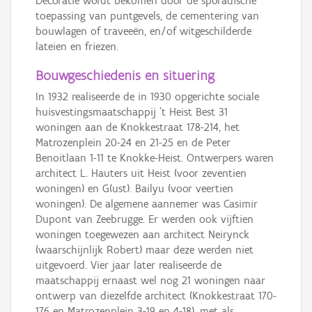
Decoratie wordt bekomen door de sporadische
toepassing van puntgevels, de cementering van
bouwlagen of traveeën, en/of witgeschilderde
lateien en friezen.
Bouwgeschiedenis en situering
In 1932 realiseerde de in 1930 opgerichte sociale
huisvestingsmaatschappij 't Heist Best 31
woningen aan de Knokkestraat 178-214, het
Matrozenplein 20-24 en 21-25 en de Peter
Benoitlaan 1-11 te Knokke-Heist. Ontwerpers waren
architect L. Hauters uit Heist (voor zeventien
woningen) en G(ust). Bailyu (voor veertien
woningen). De algemene aannemer was Casimir
Dupont van Zeebrugge. Er werden ook vijftien
woningen toegewezen aan architect Neirynck
(waarschijnlijk Robert) maar deze werden niet
uitgevoerd. Vier jaar later realiseerde de
maatschappij ernaast wel nog 21 woningen naar
ontwerp van diezelfde architect (Knokkestraat 170-
176 en Matrozenplein 3-19 en 4-18), met als