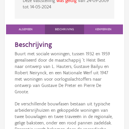
Deze vaststelling
was geldig
van
24-09-2009
tot
14-05-2024
ALGEMEEN
BESCHRIJVING
KENMERKEN
Beschrijving
Buurt met sociale woningen, tussen 1932 en 1959
gerealiseerd door de maatschappij 't Heist Best
naar ontwerp van L. Hauters, Gustave Bailyu en
Robert Neirynck, en een Nationale Werf uit 1947
met woningen voor oorlogsslachtoffers naar
ontwerp van Gustave De Preter en Pierre De
Groote.
De verschillende bouwfasen bestaan uit typische
arbeidersrijhuizen en gekoppelde woningen van
twee bouwlagen en twee traveeën in de regionale,
gelige baksteen, onder een rood pannen zadeldak.