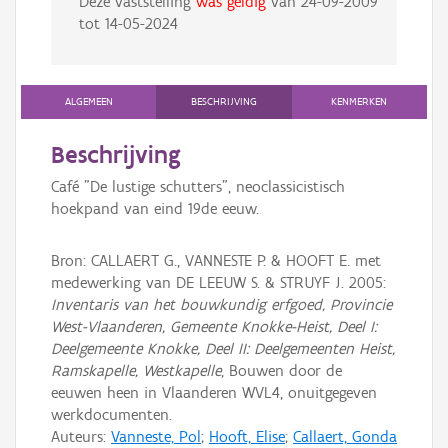
Deze vaststelling
was geldig
van
24-09-2009
tot
14-05-2024
ALGEMEEN
BESCHRIJVING
KENMERKEN
Beschrijving
Café "De lustige schutters", neoclassicistisch
hoekpand van eind 19de eeuw.
Bron: CALLAERT G., VANNESTE P. & HOOFT E. met
medewerking van DE LEEUW S. & STRUYF J. 2005:
Inventaris van het bouwkundig erfgoed, Provincie
West-Vlaanderen, Gemeente Knokke-Heist, Deel I:
Deelgemeente Knokke, Deel II: Deelgemeenten Heist,
Ramskapelle, Westkapelle
, Bouwen door de
eeuwen heen in Vlaanderen WVL4, onuitgegeven
werkdocumenten.
Auteurs:
Vanneste, Pol
;
Hooft, Elise
;
Callaert, Gonda