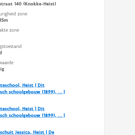
traat 140 (Knokke-Heist)
righeid zone
 15m
akte zone
gstoestand
d
waarde
ig
eschool, Heist | Dit
sch schoolgebouw (1899), … |
eschool, Heist | Dit
sch schoolgebouw (1899), … |
schuit Jessica, Heist | De