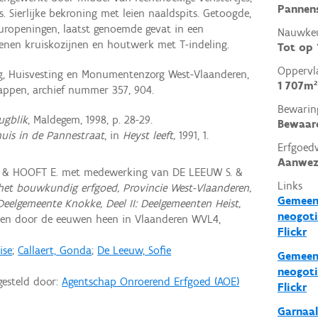
Pannens
. Sierlijke bekroning met leien naaldspits. Getoogde,
ropeningen, laatst genoemde gevat in een
Nauwkeu
enen kruiskozijnen en houtwerk met T-indeling.
Tot op
Oppervl
ng, Huisvesting en Monumentenzorg West-Vlaanderen,
1 707m²
ppen, archief nummer 357, 904.
Bewarin
ugblik
, Maldegem, 1998, p. 28-29.
Bewaar
uis in de Pannestraat
, in
Heyst leeft,
1991, 1.
Erfgoed
Aanwez
. & HOOFT E. met medewerking van DE LEEUW S. &
Links
 het bouwkundig erfgoed, Provincie West-Vlaanderen,
Gemeent
Deelgemeente Knokke, Deel II: Deelgemeenten Heist,
neogoti
en door de eeuwen heen in Vlaanderen WVL4,
Flickr
ise
;
Callaert, Gonda
;
De Leeuw, Sofie
Gemeent
neogoti
gesteld door:
Agentschap Onroerend Erfgoed (AOE)
Flickr
Garnaal