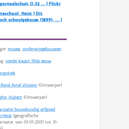
garnaalschuit O.32 … | Flickr
eschool, Heist | Dit
sch schoolgebouw (1899), … |
gie:
musea
,
onderwijsgebouwen
ng:
vierde kwart 19de eeuw
eogotiek
 René Aimé Vincent
(Ontwerper)
ghe, Hubert
(Ontwerper)
arisatie bouwkundig erfgoed
-Heist
(geografische
arisatie: van
01-01-2001
tot
31-
5
)