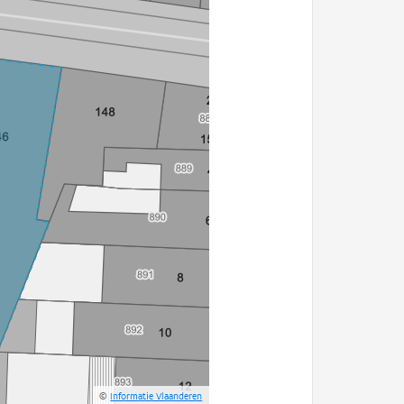
©
Informatie Vlaanderen