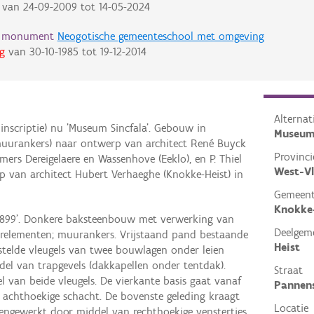
van
24-09-2009
tot
14-05-2024
d monument
Neogotische gemeenteschool met omgeving
g
van
30-10-1985
tot
19-12-2014
Alterna
inscriptie) nu 'Museum Sincfala'. Gebouw in
Museum
e muurankers) naar ontwerp van architect René Buyck
Provinci
ers Dereigelaere en Wassenhove (Eeklo), en P. Thiel
West-V
rp van architect Hubert Verhaeghe (Knokke-Heist) in
Gemeen
Knokke
'1899'. Donkere baksteenbouw met verwerking van
Deelgem
relementen; muurankers. Vrijstaand pand bestaande
Heist
stelde vleugels van twee bouwlagen onder leien
el van trapgevels (dakkapellen onder tentdak).
Straat
l van beide vleugels. De vierkante basis gaat vanaf
Pannen
n achthoekige schacht. De bovenste geleding kraagt
Locatie
opengewerkt door middel van rechthoekige venstertjes,