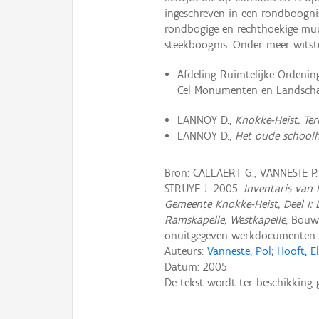
ingeschreven in een rondboognis
rondbogige en rechthoekige muu
steekboognis. Onder meer witst
Afdeling Ruimtelijke Ordeni
Cel Monumenten en Landscha
LANNOY D.,
Knokke-Heist. Ter
LANNOY D.,
Het oude schoolh
Bron: CALLAERT G., VANNESTE P
STRUYF J. 2005:
Inventaris van
Gemeente Knokke-Heist, Deel I: 
Ramskapelle, Westkapelle
, Bouw
onuitgegeven werkdocumenten.
Auteurs:
Vanneste, Pol
;
Hooft, El
Datum:
2005
De tekst wordt ter beschikking 