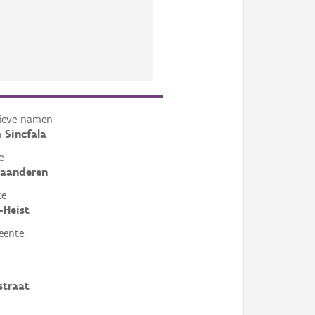
tieve namen
 Sincfala
e
laanderen
te
-Heist
eente
straat