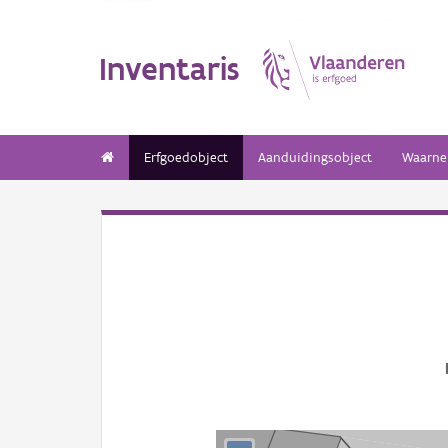
Inventaris
Erfgoedobject
Aanduidingsobject
Waarne