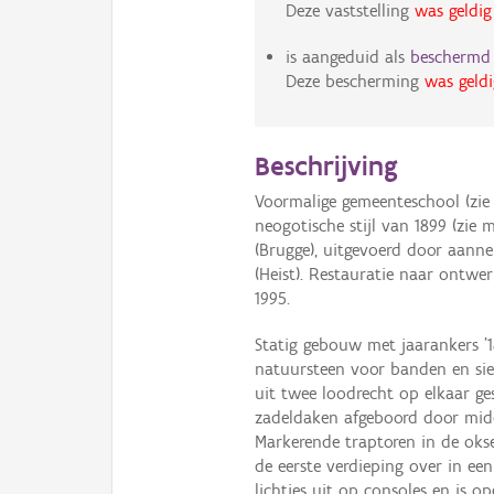
Deze vaststelling
was geldig
is aangeduid als
bescherm
Deze bescherming
was geldi
Beschrijving
Voormalige gemeenteschool (zie 
neogotische stijl van 1899 (zi
(Brugge), uitgevoerd door aannem
(Heist). Restauratie naar ontwe
1995.
Statig gebouw met jaarankers 
natuursteen voor banden en sie
uit twee loodrecht op elkaar ge
zadeldaken afgeboord door midd
Markerende traptoren in de okse
de eerste verdieping over in ee
lichtjes uit op consoles en is 