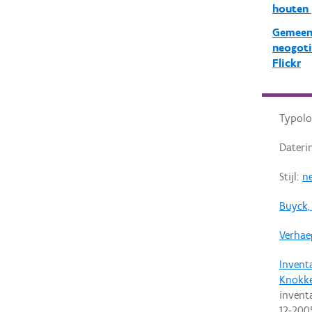
houten 
Gemeent
neogoti
Flickr
Typolo
Dateri
Stijl:
n
Buyck,
Verhae
Invent
Knokke
invent
12-200