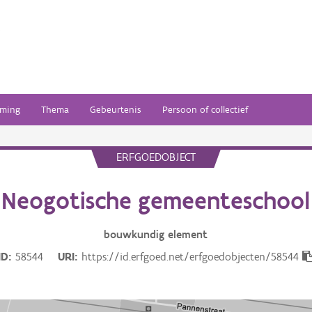
ming
Thema
Gebeurtenis
Persoon of collectief
ERFGOEDOBJECT
Neogotische gemeenteschool
bouwkundig
element
ID
58544
URI
https://id.erfgoed.net/erfgoedobjecten/58544