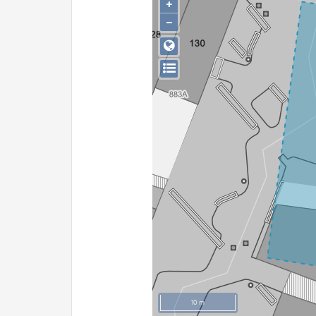
+
−
10 m