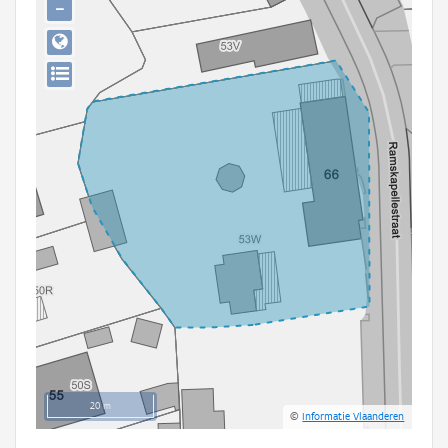
−
Persoon of collectief
Downloads
Hergebruik
Aanmelden
20 m
©
Informatie Vlaanderen