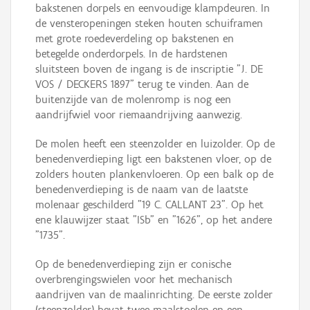
bakstenen dorpels en eenvoudige klampdeuren. In
de vensteropeningen steken houten schuiframen
met grote roedeverdeling op bakstenen en
betegelde onderdorpels. In de hardstenen
sluitsteen boven de ingang is de inscriptie "J. DE
VOS / DECKERS 1897" terug te vinden. Aan de
buitenzijde van de molenromp is nog een
aandrijfwiel voor riemaandrijving aanwezig.
De molen heeft een steenzolder en luizolder. Op de
benedenverdieping ligt een bakstenen vloer, op de
zolders houten plankenvloeren. Op een balk op de
benedenverdieping is de naam van de laatste
molenaar geschilderd "19 C. CALLANT 23". Op het
ene klauwijzer staat "ISb" en "1626", op het andere
"1735".
Op de benedenverdieping zijn er conische
overbrengingswielen voor het mechanisch
aandrijven van de maalinrichting. De eerste zolder
(steenzolder) bevat twee maalstoelen en een