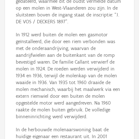
gedateerd, waarmee dit de oudst vermelde datum
op een molen in West-Vlaanderen zou zijn. In de
sluitsteen boven de ingang staat de inscriptie: “J.
DE VOS / DECKERS 1897”.
In 1912 werd buiten de molen een gasmotor
geïnstalleerd, die door een riem verbonden was
met de onderaandrijving, waarvan de
aandrijfwielen aan de buitenkant van de romp
bevestigd waren. De familie Callant verwierf de
molen in 1924. De roeden werden verwijderd in
1934 en 1936, terwijl de molenkap van de molen
waaide in 1936. Van 1935 tot 1960 draaide de
molen mechanisch, waarbij het maalwerk via een
extern riemwiel door een buiten de molen
opgestelde motor werd aangedreven. Na 1960
raakte de molen buiten gebruik. De volledige
binneninrichting werd verwijderd.
In de herbouwde molenaarswoning baat de
huidige eigenaar een restaurant uit. In 2001