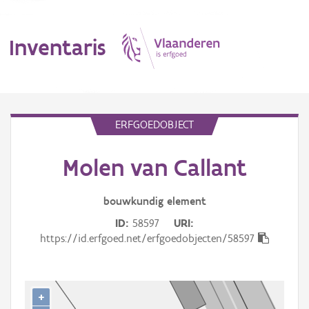
Inventaris
MENU
ERFGOEDOBJECT
Molen van Callant
Erfgoedobject
Aanduidingsobject
bouwkundig
element
ID
58597
URI
Waarneming
https://id.erfgoed.net/erfgoedobjecten/58597
Thema
Gebeurtenis
+