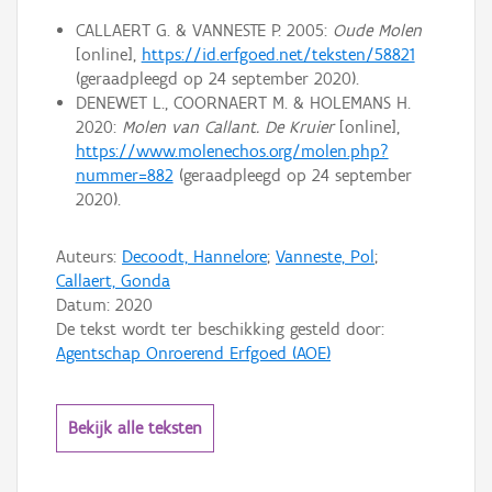
CALLAERT G. & VANNESTE P. 2005:
Oude Molen
[online],
https://id.erfgoed.net/teksten/58821
(geraadpleegd op 24 september 2020).
DENEWET L., COORNAERT M. & HOLEMANS H.
2020:
Molen van Callant. De Kruier
[online],
https://www.molenechos.org/molen.php?
nummer=882
(geraadpleegd op 24 september
2020).
Auteurs:
Decoodt, Hannelore
;
Vanneste, Pol
;
Callaert, Gonda
Datum:
2020
De tekst wordt ter beschikking gesteld door:
Agentschap Onroerend Erfgoed (AOE)
Bekijk alle teksten