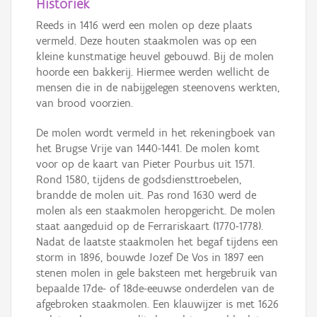
Historiek
Reeds in 1416 werd een molen op deze plaats
vermeld. Deze houten staakmolen was op een
kleine kunstmatige heuvel gebouwd. Bij de molen
hoorde een bakkerij. Hiermee werden wellicht de
mensen die in de nabijgelegen steenovens werkten,
van brood voorzien.
De molen wordt vermeld in het rekeningboek van
het Brugse Vrije van 1440-1441. De molen komt
voor op de kaart van Pieter Pourbus uit 1571.
Rond 1580, tijdens de godsdiensttroebelen,
brandde de molen uit. Pas rond 1630 werd de
molen als een staakmolen heropgericht. De molen
staat aangeduid op de Ferrariskaart (1770-1778).
Nadat de laatste staakmolen het begaf tijdens een
storm in 1896, bouwde Jozef De Vos in 1897 een
stenen molen in gele baksteen met hergebruik van
bepaalde 17de- of 18de-eeuwse onderdelen van de
afgebroken staakmolen. Een klauwijzer is met 1626