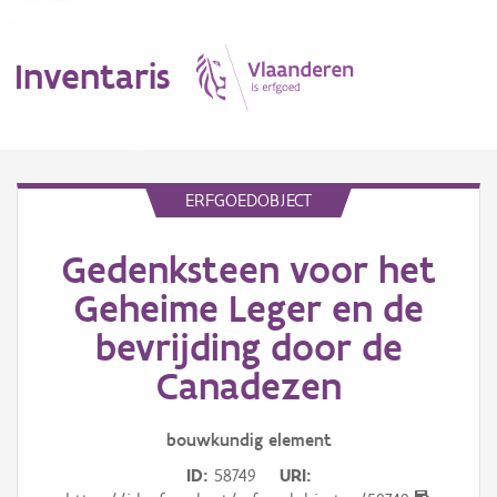
Inventaris
MENU
ERFGOEDOBJECT
Gedenksteen voor het
Erfgoedobject
Geheime Leger en de
Aanduidingsobject
bevrijding door de
Waarneming
Canadezen
Thema
bouwkundig
element
Gebeurtenis
ID
58749
URI