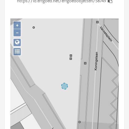
https://id.erfgoed.net/erfgoedobjecten/58749
Persoon of collectief
Downloads
+
Hergebruik
−
Aanmelden