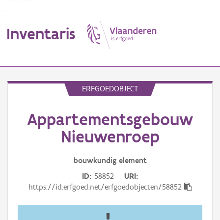
Inventaris
MENU
ERFGOEDOBJECT
Appartementsgebouw
Erfgoedobject
Nieuwenroep
Aanduidingsobject
bouwkundig
element
Waarneming
ID
58852
URI
Thema
https://id.erfgoed.net/erfgoedobjecten/58852
Gebeurtenis