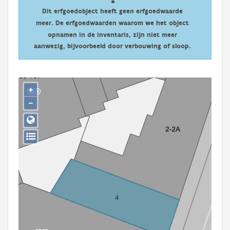
Persoon of collectief
Dit erfgoedobject heeft geen erfgoedwaarde
meer. De erfgoedwaarden waarom we het object
Downloads
opnamen in de inventaris, zijn niet meer
aanwezig, bijvoorbeeld door verbouwing of sloop.
Hergebruik
Aanmelden
+
−