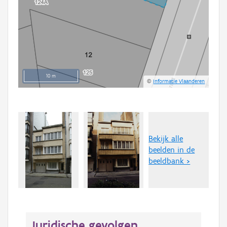
10 m
©
Informatie Vlaanderen
Bekijk alle
beelden in de
beeldbank >
Juridische gevolgen