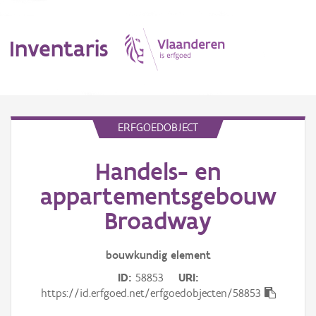
Inventaris
MENU
ERFGOEDOBJECT
Handels- en
Erfgoedobject
appartementsgebouw
Aanduidingsobject
Broadway
Waarneming
bouwkundig
element
Thema
ID
58853
URI
https://id.erfgoed.net/erfgoedobjecten/58853
Gebeurtenis