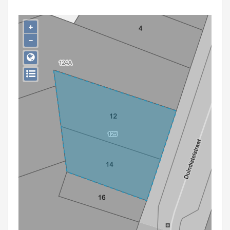
Persoon of collectief
+
Downloads
−
Hergebruik
Aanmelden