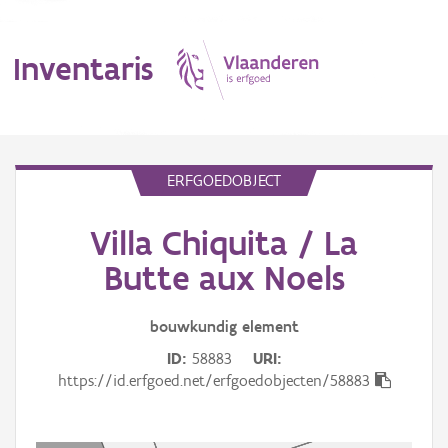
Inventaris
MENU
ERFGOEDOBJECT
Villa Chiquita / La
Erfgoedobject
Butte aux Noels
Aanduidingsobject
bouwkundig
element
Waarneming
ID
58883
URI
Thema
https://id.erfgoed.net/erfgoedobjecten/58883
Gebeurtenis