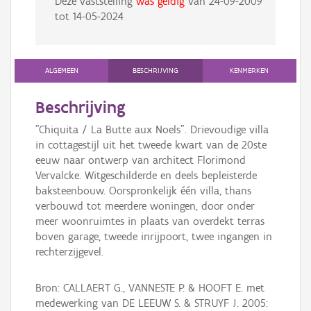
Deze vaststelling
was geldig
van
24-09-2009
tot
14-05-2024
ALGEMEEN
BESCHRIJVING
KENMERKEN
Beschrijving
"Chiquita / La Butte aux Noels". Drievoudige villa
in cottagestijl uit het tweede kwart van de 20ste
eeuw naar ontwerp van architect Florimond
Vervalcke. Witgeschilderde en deels bepleisterde
baksteenbouw. Oorspronkelijk één villa, thans
verbouwd tot meerdere woningen, door onder
meer woonruimtes in plaats van overdekt terras
boven garage, tweede inrijpoort, twee ingangen in
rechterzijgevel.
Bron: CALLAERT G., VANNESTE P. & HOOFT E. met
medewerking van DE LEEUW S. & STRUYF J. 2005: