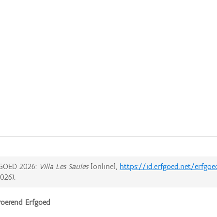
GOED 2026:
Villa Les Saules
[online],
https://id.erfgoed.net/erfgo
2026
).
oerend Erfgoed