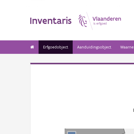
Inventaris
Erfgoedobject
Aanduidingsobject
Waarne