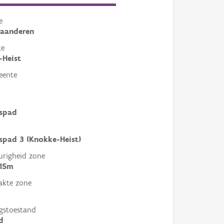
e
laanderen
te
-Heist
eente
rspad
spad 3 (Knokke-Heist)
righeid zone
 15m
akte zone
gstoestand
d