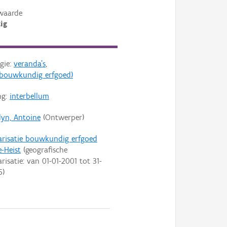
waarde
ig
gie:
veranda's
,
s (bouwkundig erfgoed)
ng:
interbellum
yn, Antoine
(Ontwerper)
arisatie bouwkundig erfgoed
-Heist
(geografische
arisatie: van
01-01-2001
tot
31-
5
)