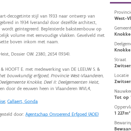
Provinci
n art-decogetinte stijl van 1933 naar ontwerp van
West-V
ebreid in 1934 (veranda) door dezelfde architect,
Gemeen
 wordt geïntegreerd. Bepleisterde baksteenbouw op
Knokke
htelijk volume met eenvoudige vlakken. Gevelveld met
cassette boven inkom met naam.
Deelgem
Knokke
eist, Dossier O.W. 2380, 2654 (1934).
Straat
Zwitse
. & HOOFT E. met medewerking van DE LEEUW S. &
Locatie
 het bouwkundig erfgoed, Provincie West-Vlaanderen,
Zwitser
Deelgemeente Knokke, Deel II: Deelgemeenten Heist,
en door de eeuwen heen in Vlaanderen WVL4,
Nauwkeu
Tot op
ise
;
Callaert, Gonda
Oppervl
1 227m²
gesteld door:
Agentschap Onroerend Erfgoed (AOE)
Bewarin
Bewaar