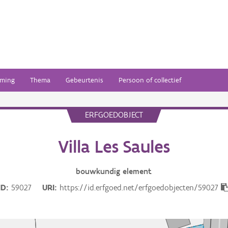
ming
Thema
Gebeurtenis
Persoon of collectief
ERFGOEDOBJECT
Villa Les Saules
bouwkundig
element
ID
59027
URI
https://id.erfgoed.net/erfgoedobjecten/59027