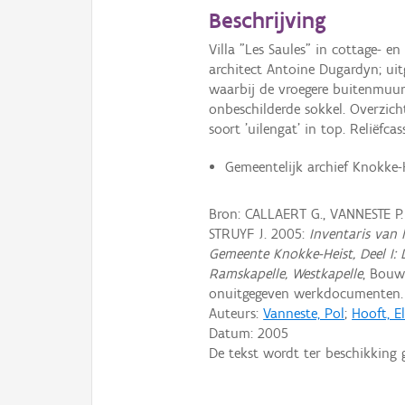
Beschrijving
Villa "Les Saules" in cottage- e
architect Antoine Dugardyn; uitg
waarbij de vroegere buitenmuur
onbeschilderde sokkel. Overzic
soort 'uilengat' in top. Reliëf
Gemeentelijk archief Knokke-H
Bron: CALLAERT G., VANNESTE P
STRUYF J. 2005:
Inventaris van
Gemeente Knokke-Heist, Deel I: 
Ramskapelle, Westkapelle
, Bouw
onuitgegeven werkdocumenten.
Auteurs:
Vanneste, Pol
;
Hooft, El
Datum:
2005
De tekst wordt ter beschikking 