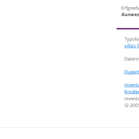
Erfgoed
Aanwez
Typolo
villa'
Dateri
Dugard
Invent
Knokke
invent
12-200