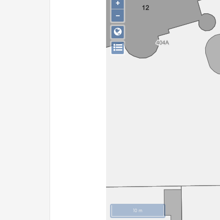
+
−
10 m