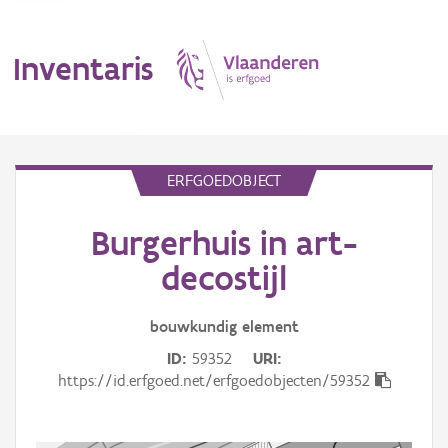
Inventaris
MENU
ERFGOEDOBJECT
Burgerhuis in art-
Erfgoedobject
decostijl
Aanduidingsobject
bouwkundig
element
Waarneming
ID
59352
URI
Thema
https://id.erfgoed.net/erfgoedobjecten/59352
Gebeurtenis