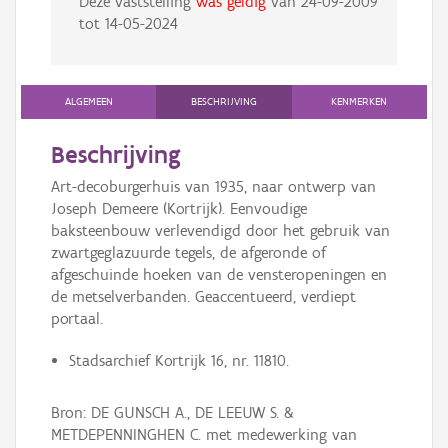
Deze vaststelling
was geldig
van
24-09-2009
tot
14-05-2024
ALGEMEEN
BESCHRIJVING
KENMERKEN
Beschrijving
Art-decoburgerhuis van 1935, naar ontwerp van
Joseph Demeere (Kortrijk). Eenvoudige
baksteenbouw verlevendigd door het gebruik van
zwartgeglazuurde tegels, de afgeronde of
afgeschuinde hoeken van de vensteropeningen en
de metselverbanden. Geaccentueerd, verdiept
portaal.
Stadsarchief Kortrijk 16, nr. 11810.
Bron: DE GUNSCH A., DE LEEUW S. &
METDEPENNINGHEN C. met medewerking van