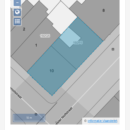
−
Persoon of collectief
Downloads
Hergebruik
Aanmelden
10 m
©
Informatie Vlaanderen