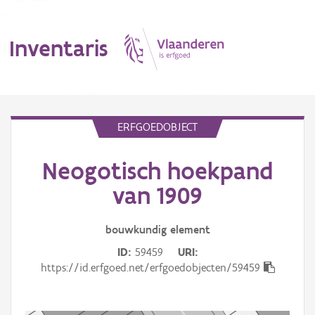
Inventaris
MENU
ERFGOEDOBJECT
Neogotisch hoekpand
Erfgoedobject
van 1909
Aanduidingsobject
bouwkundig
element
Waarneming
ID
59459
URI
Thema
https://id.erfgoed.net/erfgoedobjecten/59459
Gebeurtenis