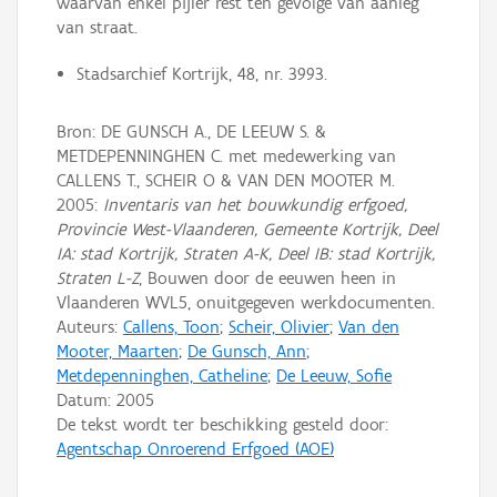
waarvan enkel pijler rest ten gevolge van aanleg
van straat.
Stadsarchief Kortrijk, 48, nr. 3993.
Bron: DE GUNSCH A., DE LEEUW S. &
METDEPENNINGHEN C. met medewerking van
CALLENS T., SCHEIR O & VAN DEN MOOTER M.
2005:
Inventaris van het bouwkundig erfgoed,
Provincie West-Vlaanderen, Gemeente Kortrijk, Deel
IA: stad Kortrijk, Straten A-K, Deel IB: stad Kortrijk,
Straten L-Z
, Bouwen door de eeuwen heen in
Vlaanderen WVL5, onuitgegeven werkdocumenten.
Auteurs:
Callens, Toon
;
Scheir, Olivier
;
Van den
Mooter, Maarten
;
De Gunsch, Ann
;
Metdepenninghen, Catheline
;
De Leeuw, Sofie
Datum:
2005
De tekst wordt ter beschikking gesteld door:
Agentschap Onroerend Erfgoed (AOE)