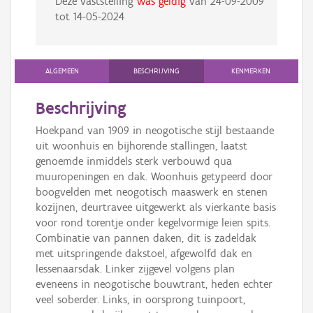
Deze vaststelling
was geldig
van
24-09-2009
tot
14-05-2024
ALGEMEEN
BESCHRIJVING
KENMERKEN
Beschrijving
Hoekpand van 1909 in neogotische stijl bestaande
uit woonhuis en bijhorende stallingen, laatst
genoemde inmiddels sterk verbouwd qua
muuropeningen en dak. Woonhuis getypeerd door
boogvelden met neogotisch maaswerk en stenen
kozijnen, deurtravee uitgewerkt als vierkante basis
voor rond torentje onder kegelvormige leien spits.
Combinatie van pannen daken, dit is zadeldak
met uitspringende dakstoel, afgewolfd dak en
lessenaarsdak. Linker zijgevel volgens plan
eveneens in neogotische bouwtrant, heden echter
veel soberder. Links, in oorsprong tuinpoort,