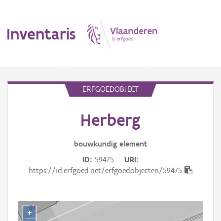
Inventaris
MENU
ERFGOEDOBJECT
Herberg
Erfgoedobject
Aanduidingsobject
bouwkundig
element
ID
59475
URI
Waarneming
https://id.erfgoed.net/erfgoedobjecten/59475
Thema
Gebeurtenis
+