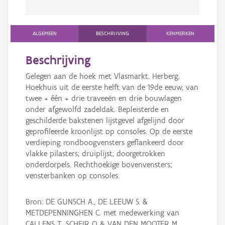
ALGEMEEN
BESCHRIJVING
KENMERKEN
Beschrijving
Gelegen aan de hoek met Vlasmarkt. Herberg.
Hoekhuis uit de eerste helft van de 19de eeuw, van
twee + één + drie traveeën en drie bouwlagen
onder afgewolfd zadeldak. Bepleisterde en
geschilderde bakstenen lijstgevel afgelijnd door
geprofileerde kroonlijst op consoles. Op de eerste
verdieping rondboogvensters geflankeerd door
vlakke pilasters; druiplijst; doorgetrokken
onderdorpels. Rechthoekige bovenvensters;
vensterbanken op consoles.
Bron: DE GUNSCH A., DE LEEUW S. &
METDEPENNINGHEN C. met medewerking van
CALLENS T., SCHEIR O & VAN DEN MOOTER M.