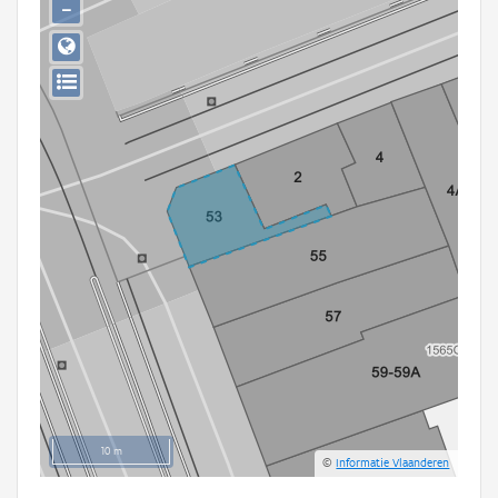
−
Persoon of collectief
Downloads
Hergebruik
Aanmelden
10 m
©
Informatie Vlaanderen