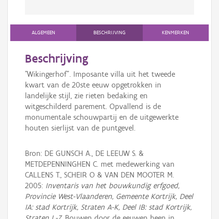
ALGEMEEN
BESCHRIJVING
KENMERKEN
Beschrijving
"Wikingerhof". Imposante villa uit het tweede
kwart van de 20ste eeuw opgetrokken in
landelijke stijl, zie rieten bedaking en
witgeschilderd parement. Opvallend is de
monumentale schouwpartij en de uitgewerkte
houten sierlijst van de puntgevel.
Bron: DE GUNSCH A., DE LEEUW S. &
METDEPENNINGHEN C. met medewerking van
CALLENS T., SCHEIR O & VAN DEN MOOTER M.
2005:
Inventaris van het bouwkundig erfgoed,
Provincie West-Vlaanderen, Gemeente Kortrijk, Deel
IA: stad Kortrijk, Straten A-K, Deel IB: stad Kortrijk,
Straten L-Z
, Bouwen door de eeuwen heen in