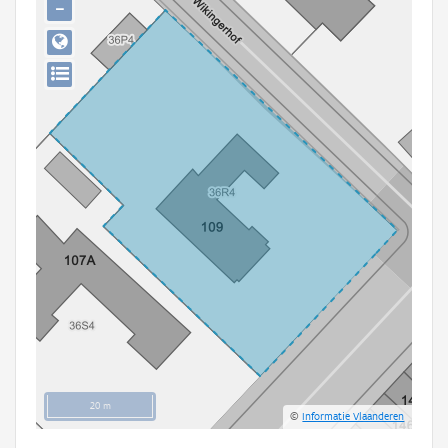
−
Persoon of collectief
Downloads
Hergebruik
Aanmelden
20 m
©
Informatie Vlaanderen