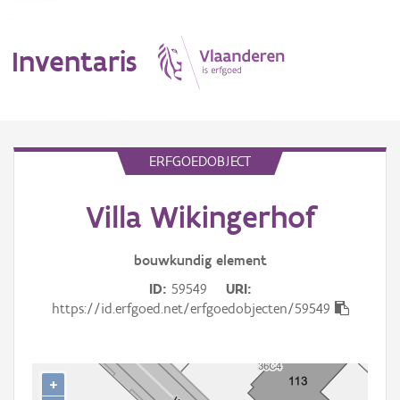
Inventaris
MENU
ERFGOEDOBJECT
Villa Wikingerhof
Erfgoedobject
Aanduidingsobject
bouwkundig
element
ID
59549
URI
Waarneming
https://id.erfgoed.net/erfgoedobjecten/59549
Thema
Gebeurtenis
+