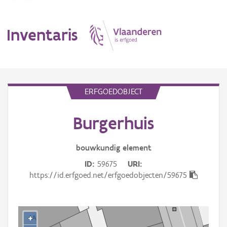
Inventaris
MENU
ERFGOEDOBJECT
Burgerhuis
Erfgoedobject
Aanduidingsobject
bouwkundig
element
ID
59675
URI
Waarneming
https://id.erfgoed.net/erfgoedobjecten/59675
Thema
Gebeurtenis
+