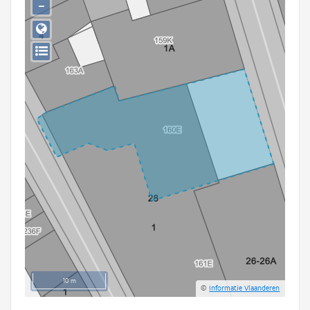
−
Persoon of collectief
Downloads
Hergebruik
Aanmelden
10 m
©
Informatie Vlaanderen