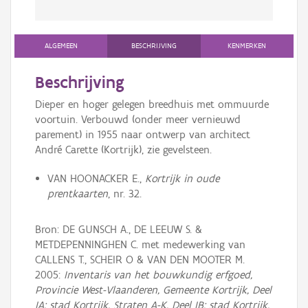
ALGEMEEN
BESCHRIJVING
KENMERKEN
Beschrijving
Dieper en hoger gelegen breedhuis met ommuurde
voortuin. Verbouwd (onder meer vernieuwd
parement) in 1955 naar ontwerp van architect
André Carette (Kortrijk), zie gevelsteen.
VAN HOONACKER E.,
Kortrijk in oude
prentkaarten
, nr. 32.
Bron: DE GUNSCH A., DE LEEUW S. &
METDEPENNINGHEN C. met medewerking van
CALLENS T., SCHEIR O & VAN DEN MOOTER M.
2005:
Inventaris van het bouwkundig erfgoed,
Provincie West-Vlaanderen, Gemeente Kortrijk, Deel
IA: stad Kortrijk, Straten A-K, Deel IB: stad Kortrijk,