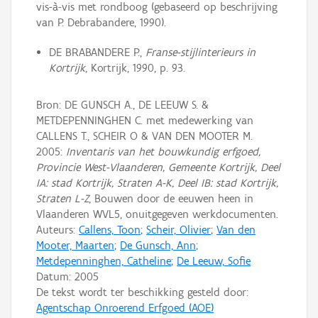
vis-à-vis met rondboog (gebaseerd op beschrijving
van P. Debrabandere, 1990).
DE BRABANDERE P.,
Franse-stijlinterieurs in
Kortrijk
, Kortrijk, 1990, p. 93.
Bron: DE GUNSCH A., DE LEEUW S. &
METDEPENNINGHEN C. met medewerking van
CALLENS T., SCHEIR O & VAN DEN MOOTER M.
2005:
Inventaris van het bouwkundig erfgoed,
Provincie West-Vlaanderen, Gemeente Kortrijk, Deel
IA: stad Kortrijk, Straten A-K, Deel IB: stad Kortrijk,
Straten L-Z
, Bouwen door de eeuwen heen in
Vlaanderen WVL5, onuitgegeven werkdocumenten.
Auteurs:
Callens, Toon
;
Scheir, Olivier
;
Van den
Mooter, Maarten
;
De Gunsch, Ann
;
Metdepenninghen, Catheline
;
De Leeuw, Sofie
Datum:
2005
De tekst wordt ter beschikking gesteld door:
Agentschap Onroerend Erfgoed (AOE)