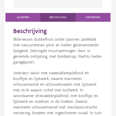
ALGEMEEN
BESCHRIJVING
KENMERKEN
Beschrijving
18de-eeuws dubbelhuis onder pannen zadeldak
met natuurstenen plint en heden gecementeerde
lijstgevel. Getoogde muuropeningen, deur in
geriemde omlijsting, met bordestrap. Rechts heden
garagepoort.
Interieur:
salon met tweevakkenplafond en
kooflijst en lijstwerk; zwarte marmeren
schouwmantel en schouwboezem met lijstwerk
met strik waarin cirkel met loofwerk. In
woonkamer drievakkenplafond, met kooflijst en
lijstwerk en rozetten in de hoeken. Zwarte
marmeren schouwmantel met neoclassicistische
versiering, boezem met ingeschreven ovaal. In tuin