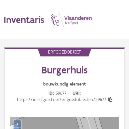
Inventaris
MENU
ERFGOEDOBJECT
Burgerhuis
Erfgoedobject
Aanduidingsobject
bouwkundig
element
ID
59677
URI
Waarneming
https://id.erfgoed.net/erfgoedobjecten/59677
Thema
Gebeurtenis
+