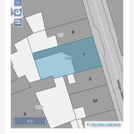
−
Persoon of collectief
Downloads
Hergebruik
Aanmelden
10 m
©
Informatie Vlaanderen