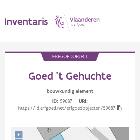
Inventaris
MENU
ERFGOEDOBJECT
Goed 't Gehuchte
Erfgoedobject
Aanduidingsobject
bouwkundig
element
ID
59687
URI
Waarneming
https://id.erfgoed.net/erfgoedobjecten/59687
Thema
Gebeurtenis
+