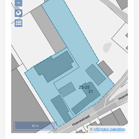
−
Persoon of collectief
Downloads
Hergebruik
Aanmelden
50 m
©
Informatie Vlaanderen