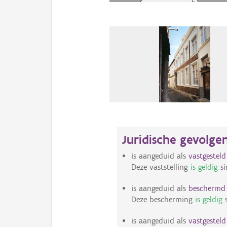
Juridische gevolge
is aangeduid als
vastgestel
Deze vaststelling
is geldig
si
is aangeduid als
bescherm
Deze bescherming
is geldig
s
is aangeduid als
vastgestel