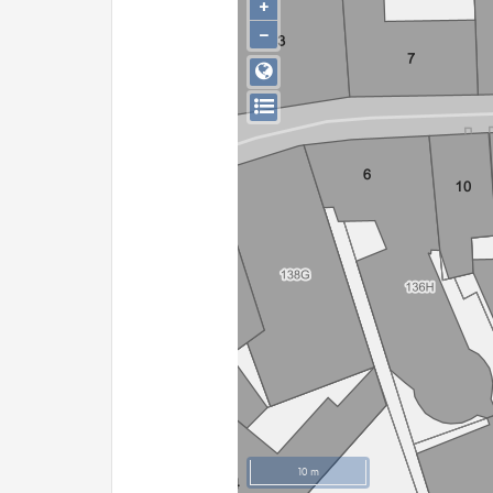
+
−
10 m