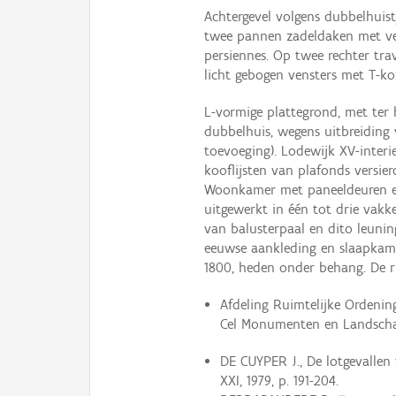
Achtergevel volgens dubbelhui
twee pannen zadeldaken met ver
persiennes. Op twee rechter trav
licht gebogen vensters met T-ko
L-vormige plattegrond, met ter
dubbelhuis, wegens uitbreiding
toevoeging). Lodewijk XV-inter
kooflijsten van plafonds versie
Woonkamer met paneeldeuren en
uitgewerkt in één tot drie vak
van balusterpaal en dito leuning
eeuwse aankleding en slaapkame
1800, heden onder behang. De r
Afdeling Ruimtelijke Ordeni
Cel Monumenten en Landscha
DE CUYPER J., De lotgevallen 
XXI, 1979, p. 191-204.