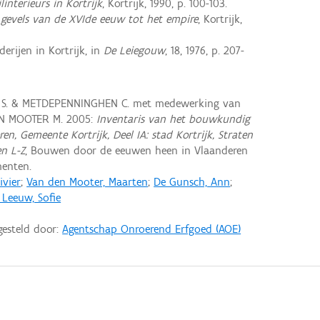
jlinterieurs in Kortrijk
, Kortrijk, 1990, p. 100-103.
e gevels van de XVIde eeuw tot het empire
, Kortrijk,
erijen in Kortrijk, in
De Leiegouw
, 18, 1976, p. 207-
 S. & METDEPENNINGHEN C. met medewerking van
EN MOOTER M. 2005:
Inventaris van het bouwkundig
en, Gemeente Kortrijk, Deel IA: stad Kortrijk, Straten
en L-Z
, Bouwen door de eeuwen heen in Vlaanderen
enten.
ivier
;
Van den Mooter, Maarten
;
De Gunsch, Ann
;
 Leeuw, Sofie
gesteld door:
Agentschap Onroerend Erfgoed (AOE)