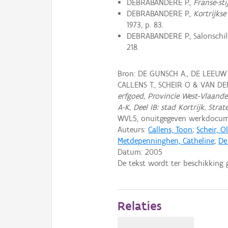
DEBRABANDERE P.,
Franse-sti
DEBRABANDERE P.,
Kortrijks
1973, p. 83.
DEBRABANDERE P., Salonschild
218.
Bron: DE GUNSCH A., DE LEEUW
CALLENS T., SCHEIR O & VAN D
erfgoed, Provincie West-Vlaander
A-K, Deel IB: stad Kortrijk, Strat
WVL5, onuitgegeven werkdocum
Auteurs:
Callens, Toon
;
Scheir, Ol
Metdepenninghen, Catheline
;
De
Datum:
2005
De tekst wordt ter beschikking 
Relaties