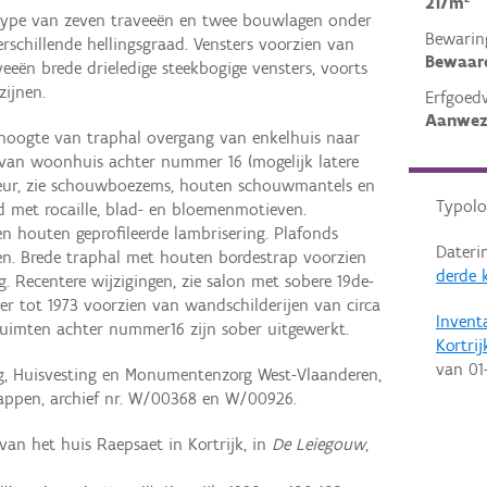
217m²
stype van zeven traveeën en twee bouwlagen onder
Bewarin
schillende hellingsgraad. Vensters voorzien van
Bewaar
eeën brede drieledige steekbogige vensters, voorts
zijnen.
Erfgoed
Aanwez
 hoogte van traphal overgang van enkelhuis naar
 van woonhuis achter nummer 16 (mogelijk latere
ieur, zie schouwboezems, houten schouwmantels en
Typolo
rd met rocaille, blad- en bloemenmotieven.
 houten geprofileerde lambrisering. Plafonds
Dateri
ken. Brede traphal met houten bordestrap voorzien
derde 
. Recentere wijzigingen, zie salon met sobere 19de-
r tot 1973 voorzien van wandschilderijen van circa
Invent
uimten achter nummer16 zijn sober uitgewerkt.
Kortrij
van
01
ng, Huisvesting en Monumentenzorg West-Vlaanderen,
ppen, archief nr. W/00368 en W/00926.
van het huis Raepsaet in Kortrijk, in
De Leiegouw
,