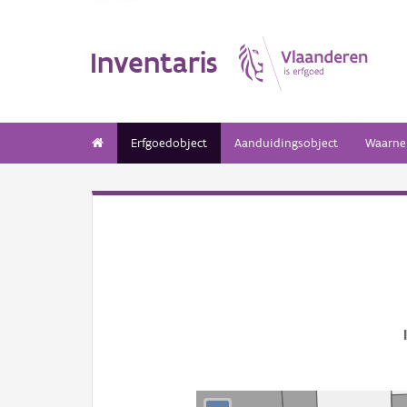
Inventaris
Erfgoedobject
Aanduidingsobject
Waarne