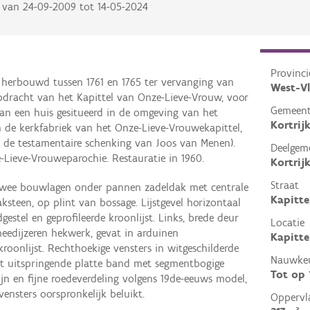
van
24-09-2009
tot
14-05-2024
Provinci
1 herbouwd tussen 1761 en 1765 ter vervanging van
West-V
pdracht van het Kapittel van Onze-Lieve-Vrouw, voor
Gemeen
an een huis gesitueerd in de omgeving van het
Kortrij
n de kerkfabriek van het Onze-Lieve-Vrouwekapittel,
 de testamentaire schenking van Joos van Menen).
Deelgem
-Lieve-Vrouweparochie. Restauratie in 1960.
Kortrij
Straat
 twee bouwlagen onder pannen zadeldak met centrale
Kapitte
steen, op plint van bossage. Lijstgevel horizontaal
estel en geprofileerde kroonlijst. Links, brede deur
Locatie
eedijzeren hekwerk, gevat in arduinen
Kapittel
roonlijst. Rechthoekige vensters in witgeschilderde
Nauwkeu
cht uitspringende platte band met segmentbogige
Tot op
ijn en fijne roedeverdeling volgens 19de-eeuws model,
ensters oorspronkelijk beluikt.
Oppervl