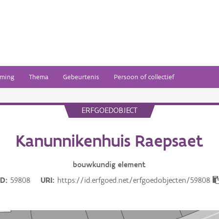
ming
Thema
Gebeurtenis
Persoon of collectief
ERFGOEDOBJECT
Kanunnikenhuis Raepsaet
bouwkundig
element
ID
59808
URI
https://id.erfgoed.net/erfgoedobjecten/59808