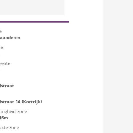
e
laanderen
te
k
eente
k
lstraat
straat 14 (Kortrijk)
righeid zone
 15m
akte zone