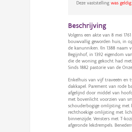
Deze vaststelling
was geldig
Beschrijving
Volgens een akte van 8 mei 176
bouwvallig geworden huis, in o
de kanunniken. (In 1388 naam v
Begijnhof, in 1392 eigendom va
die de woning gekocht had met
Sinds 1882 pastorie van de Onze
Enkelhuis van vijf traveeën en
dakkapel. Parement van rode bak
afgelijnd door middel van hoofdg
met bovenlicht voorzien van sm
schouderbogige omlijsting met k
rechthoekige omlijsting met li
binnenzijde. Vensters met T-koz
afgeronde lekdrempels. Benedenv