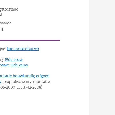
gstoestand
d
waarde
ig
gie:
kanunnikenhuizen
ng:
19de eeuw
,
kwart 18de eeuw
arisatie bouwkundig erfgoed
k
(geografische inventarisatie:
-05-2000
tot
31-12-2008
)