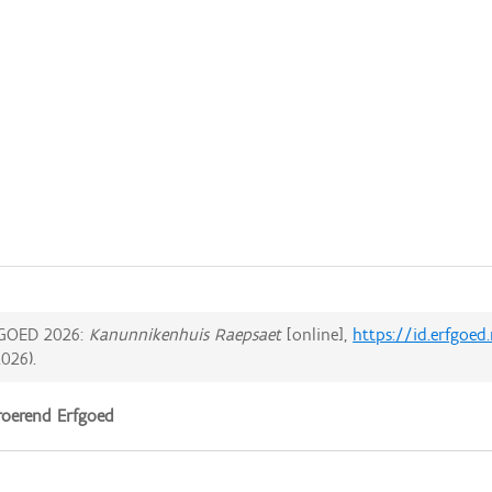
GOED 2026:
Kanunnikenhuis Raepsaet
[online],
https://id.erfgoe
2026
).
oerend Erfgoed