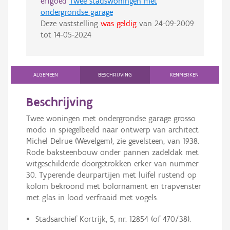
erfgoed
Twee stadswoningen met
ondergrondse garage
Deze vaststelling
was geldig
van
24-09-2009
tot
14-05-2024
ALGEMEEN
BESCHRIJVING
KENMERKEN
Beschrijving
Twee woningen met ondergrondse garage grosso
modo in spiegelbeeld naar ontwerp van architect
Michel Delrue (Wevelgem), zie gevelsteen, van 1938.
Rode baksteenbouw onder pannen zadeldak met
witgeschilderde doorgetrokken erker van nummer
30. Typerende deurpartijen met luifel rustend op
kolom bekroond met bolornament en trapvenster
met glas in lood verfraaid met vogels.
Stadsarchief Kortrijk, 5, nr. 12854 (of 470/38).