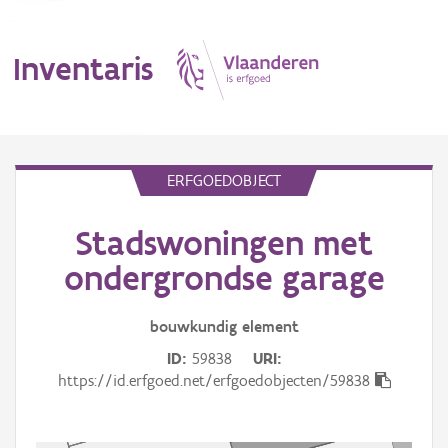
Inventaris
MENU
ERFGOEDOBJECT
Stadswoningen met
Erfgoedobject
ondergrondse garage
Aanduidingsobject
bouwkundig
element
Waarneming
ID
59838
URI
Thema
https://id.erfgoed.net/erfgoedobjecten/59838
Gebeurtenis