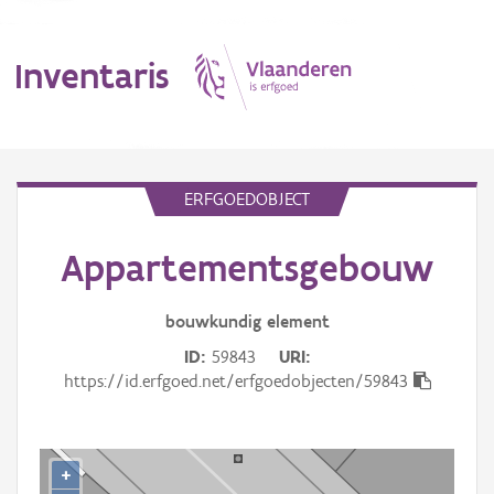
Inventaris
MENU
ERFGOEDOBJECT
Appartementsgebouw
Erfgoedobject
Aanduidingsobject
bouwkundig
element
ID
59843
URI
Waarneming
https://id.erfgoed.net/erfgoedobjecten/59843
Thema
Gebeurtenis
+