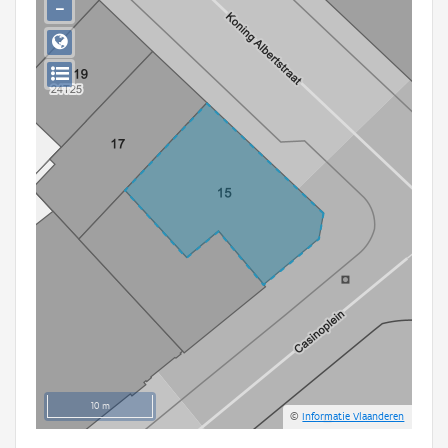
−
Persoon of collectief
Downloads
Hergebruik
Aanmelden
10 m
©
Informatie Vlaanderen