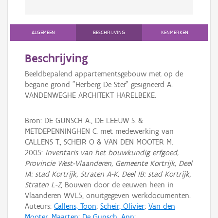
ALGEMEEN
BESCHRIJVING
KENMERKEN
Beschrijving
Beeldbepalend appartementsgebouw met op de
begane grond "Herberg De Ster" gesigneerd A.
VANDENWEGHE ARCHITEKT HARELBEKE.
Bron: DE GUNSCH A., DE LEEUW S. &
METDEPENNINGHEN C. met medewerking van
CALLENS T., SCHEIR O & VAN DEN MOOTER M.
2005:
Inventaris van het bouwkundig erfgoed,
Provincie West-Vlaanderen, Gemeente Kortrijk, Deel
IA: stad Kortrijk, Straten A-K, Deel IB: stad Kortrijk,
Straten L-Z
, Bouwen door de eeuwen heen in
Vlaanderen WVL5, onuitgegeven werkdocumenten.
Auteurs:
Callens, Toon
;
Scheir, Olivier
;
Van den
Mooter, Maarten
;
De Gunsch, Ann
;