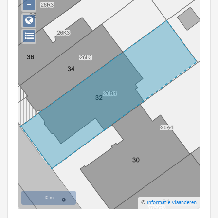
−
Persoon of collectief
Downloads
Hergebruik
Aanmelden
10 m
©
Informatie Vlaanderen