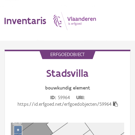
Inventaris
MENU
ERFGOEDOBJECT
Stadsvilla
Erfgoedobject
Aanduidingsobject
bouwkundig
element
ID
59964
URI
Waarneming
https://id.erfgoed.net/erfgoedobjecten/59964
Thema
Gebeurtenis
+