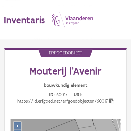
Inventaris
MENU
ERFGOEDOBJECT
Mouterij l'Avenir
Erfgoedobject
Aanduidingsobject
bouwkundig
element
ID
60017
URI
Waarneming
https://id.erfgoed.net/erfgoedobjecten/60017
Thema
Gebeurtenis
+