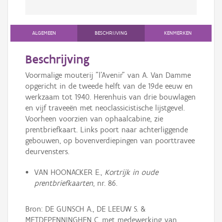
ALGEMEEN
BESCHRIJVING
KENMERKEN
Beschrijving
Voormalige mouterij "l'Avenir" van A. Van Damme
opgericht in de tweede helft van de 19de eeuw en
werkzaam tot 1940. Herenhuis van drie bouwlagen
en vijf traveeën met neoclassicistische lijstgevel.
Voorheen voorzien van ophaalcabine, zie
prentbriefkaart. Links poort naar achterliggende
gebouwen, op bovenverdiepingen van poorttravee
deurvensters.
VAN HOONACKER E.,
Kortrijk in oude
prentbriefkaarten
, nr. 86.
Bron: DE GUNSCH A., DE LEEUW S. &
METDEPENNINGHEN C. met medewerking van