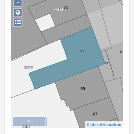
−
Persoon of collectief
Downloads
Hergebruik
Aanmelden
10 m
©
Informatie Vlaanderen