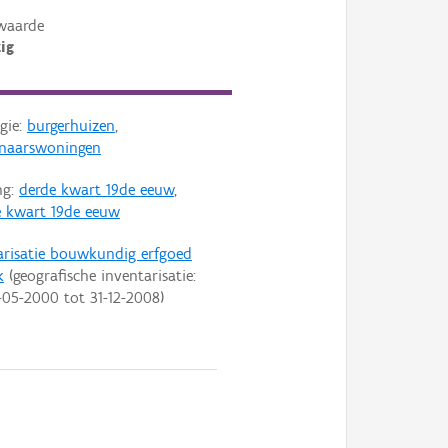
waarde
ig
gie:
burgerhuizen
,
naarswoningen
ng:
derde kwart 19de eeuw
,
 kwart 19de eeuw
arisatie bouwkundig erfgoed
k
(geografische inventarisatie:
-05-2000
tot
31-12-2008
)