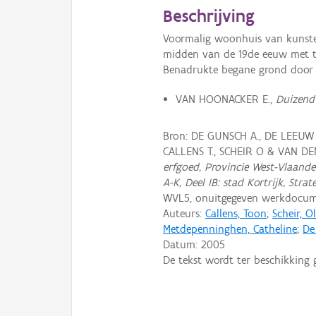
Beschrijving
Voormalig woonhuis van kunsten
midden van de 19de eeuw met typ
Benadrukte begane grond door 
VAN HOONACKER E.,
Duizend 
Bron: DE GUNSCH A., DE LEEUW
CALLENS T., SCHEIR O & VAN D
erfgoed, Provincie West-Vlaander
A-K, Deel IB: stad Kortrijk, Strat
WVL5, onuitgegeven werkdocum
Auteurs:
Callens, Toon
;
Scheir, Ol
Metdepenninghen, Catheline
;
De
Datum:
2005
De tekst wordt ter beschikking 