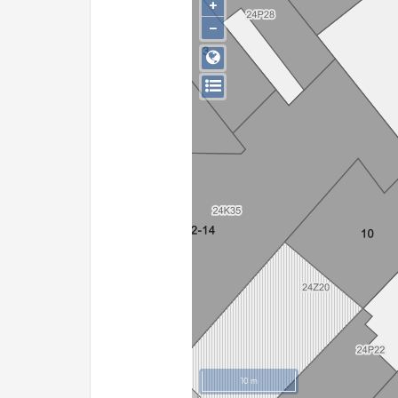
+
−
10 m