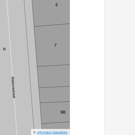
©
Informatie Vlaanderen