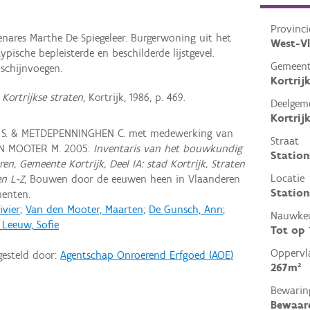
Provinci
ares Marthe De Spiegeleer. Burgerwoning uit het
West-V
ische bepleisterde en beschilderde lijstgevel.
Gemeen
schijnvoegen.
Kortrij
Kortrijkse straten
, Kortrijk, 1986, p. 469.
Deelgem
Kortrij
 S. & METDEPENNINGHEN C. met medewerking van
Straat
EN MOOTER M. 2005:
Inventaris van het bouwkundig
Station
en, Gemeente Kortrijk, Deel IA: stad Kortrijk, Straten
Locatie
en L-Z
, Bouwen door de eeuwen heen in Vlaanderen
Station
enten.
ivier
;
Van den Mooter, Maarten
;
De Gunsch, Ann
;
Nauwkeu
 Leeuw, Sofie
Tot op
Oppervl
gesteld door:
Agentschap Onroerend Erfgoed (AOE)
267m²
Bewarin
Bewaar