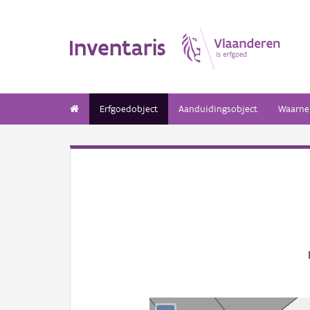
Inventaris
Erfgoedobject
Aanduidingsobject
Waarne