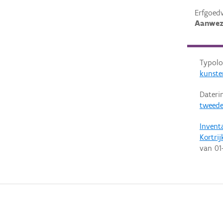
Erfgoed
Aanwez
Typolo
kunste
Dateri
tweede
Invent
Kortrij
van
01