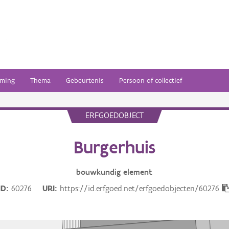
ming
Thema
Gebeurtenis
Persoon of collectief
ERFGOEDOBJECT
Burgerhuis
bouwkundig
element
ID
60276
URI
https://id.erfgoed.net/erfgoedobjecten/60276