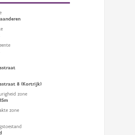
e
laanderen
te
k
eente
k
sstraat
sstraat 8 (Kortrijk)
righeid zone
 15m
akte zone
gstoestand
d