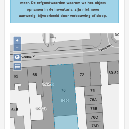
meer. De erfgoedwaarden waarom we het object
Persoon of collectief
opnamen in de inventaris, zijn niet meer
Downloads
aanwezig, bijvoorbeeld door verbouwing of sloop.
Hergebruik
+
Aanmelden
−