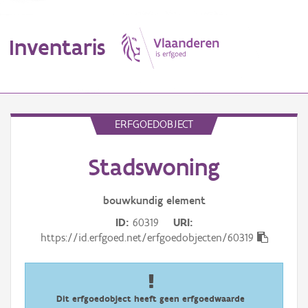
Inventaris
MENU
ERFGOEDOBJECT
Stadswoning
Erfgoedobject
Aanduidingsobject
bouwkundig
element
ID
60319
URI
Waarneming
https://id.erfgoed.net/erfgoedobjecten/60319
Thema
Gebeurtenis
Dit erfgoedobject heeft geen erfgoedwaarde