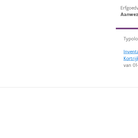
Erfgoed
Aanwez
Typolo
Invent
Kortrij
van
01