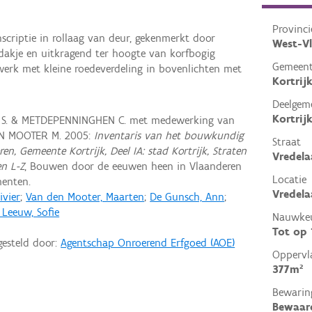
Provinci
nscriptie in rollaag van deur, gekenmerkt door
West-V
akje en uitkragend ter hoogte van korfbogig
Gemeen
werk met kleine roedeverdeling in bovenlichten met
Kortrij
Deelgem
Kortrij
 S. & METDEPENNINGHEN C. met medewerking van
EN MOOTER M. 2005:
Inventaris van het bouwkundig
Straat
en, Gemeente Kortrijk, Deel IA: stad Kortrijk, Straten
Vredela
en L-Z
, Bouwen door de eeuwen heen in Vlaanderen
Locatie
enten.
Vredela
ivier
;
Van den Mooter, Maarten
;
De Gunsch, Ann
;
 Leeuw, Sofie
Nauwkeu
Tot op
gesteld door:
Agentschap Onroerend Erfgoed (AOE)
Oppervl
377m²
Bewarin
Bewaar