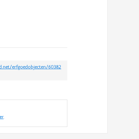
ed.net/erfgoedobjecten/60382
er
.