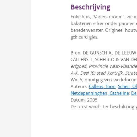
Beschrijving
Enkelhuis, "Vaders droom", zie i
bakstenen erker onder pannen d
benedenvenster. Origineel hout
gekleurd glas.
Bron: DE GUNSCH A., DE LEEUW
CALLENS T., SCHEIR O & VAN D
erfgoed, Provincie West-Vlaander
A-K, Deel IB: stad Kortrijk, Strat
WVL5, onuitgegeven werkdocum
Auteurs:
Callens, Toon
;
Scheir, Ol
Metdepenninghen, Catheline
;
De
Datum:
2005
De tekst wordt ter beschikking 