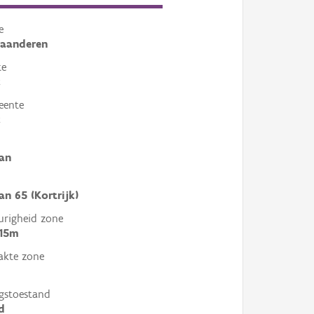
e
laanderen
te
k
eente
k
an
an 65 (Kortrijk)
righeid zone
 15m
akte zone
gstoestand
d