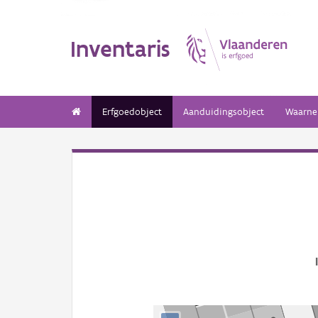
Inventaris
Erfgoedobject
Aanduidingsobject
Waarne