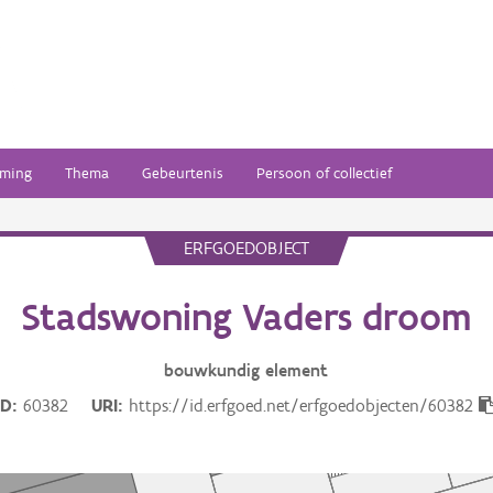
ming
Thema
Gebeurtenis
Persoon of collectief
ERFGOEDOBJECT
Stadswoning Vaders droom
bouwkundig
element
ID
60382
URI
https://id.erfgoed.net/erfgoedobjecten/60382