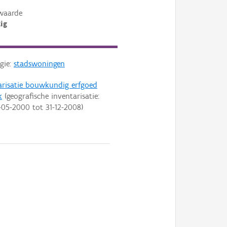
waarde
ig
gie:
stadswoningen
arisatie bouwkundig erfgoed
k
(geografische inventarisatie:
-05-2000
tot
31-12-2008
)