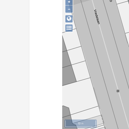
+
−
10 m