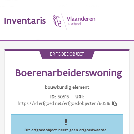
Inventaris
MENU
ERFGOEDOBJECT
Boerenarbeiderswoning
Erfgoedobject
Aanduidingsobject
bouwkundig
element
ID
60516
URI
Waarneming
https://id.erfgoed.net/erfgoedobjecten/60516
Thema
Gebeurtenis
Dit erfgoedobject heeft geen erfgoedwaarde