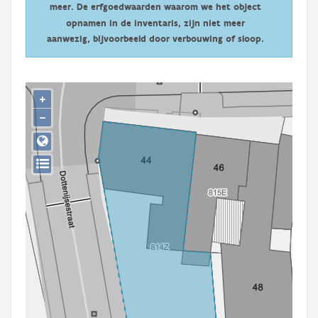
meer. De erfgoedwaarden waarom we het object
Persoon of collectief
opnamen in de inventaris, zijn niet meer
Downloads
aanwezig, bijvoorbeeld door verbouwing of sloop.
Hergebruik
+
Aanmelden
−