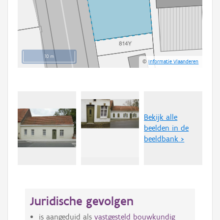
10 m
©
Informatie Vlaanderen
Bekijk alle
beelden in de
beeldbank >
Juridische gevolgen
is aangeduid als
vastgesteld bouwkundig