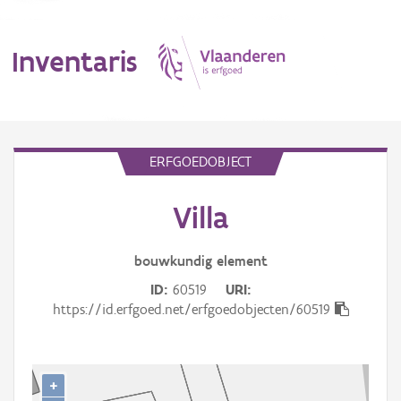
Inventaris
MENU
ERFGOEDOBJECT
Villa
Erfgoedobject
Aanduidingsobject
bouwkundig
element
ID
60519
URI
Waarneming
https://id.erfgoed.net/erfgoedobjecten/60519
Thema
Gebeurtenis
+