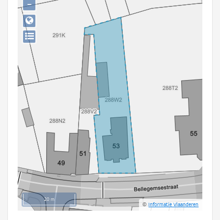
−
Persoon of collectief
Downloads
Hergebruik
Aanmelden
20 m
©
Informatie Vlaanderen