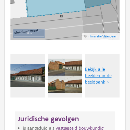
10 m
©
Informatie Vlaanderen
Bekijk alle
beelden in de
beeldbank >
Juridische gevolgen
is aangeduid als
vastgesteld bouwkundig