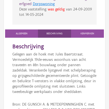
erfgoed
Dorpswoning
Deze vaststelling
was geldig
van
24-09-2009
tot
14-05-2024
ALGEMEEN
BESCHRIJVING
KENMERKEN
Beschrijving
Gelegen aan de hoek met Jules Baertstraat.
Vermoedelijk 19de-eeuws woonhuis van acht
traveeën en één bouwlaag onder pannen
zadeldak. Verankerde lijstgevel met schelpberaping
op grijsgeschilderde gecementeerde plint. Getoogde
en beluikte T-vensters in vlakke omlijsting, deur in
geprofileerde omlijsting met sluitsteen. Links
tweebeukige werkplaats onder sheddaken.
Bron: DE GUNSCH A. & METDEPENNINGHEN C. met