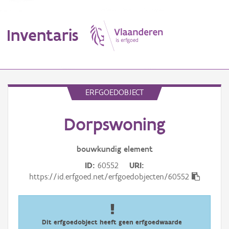
Inventaris
MENU
ERFGOEDOBJECT
Dorpswoning
Erfgoedobject
Aanduidingsobject
bouwkundig
element
ID
60552
URI
Waarneming
https://id.erfgoed.net/erfgoedobjecten/60552
Thema
Gebeurtenis
Dit erfgoedobject heeft geen erfgoedwaarde