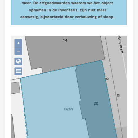
meer. De erfgoedwaarden waarom we het object
Persoon of collectief
opnamen in de inventaris, zijn niet meer
Downloads
aanwezig, bijvoorbeeld door verbouwing of sloop.
Hergebruik
+
Aanmelden
−